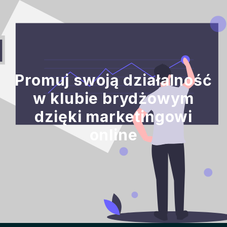
Promuj swoją działalność
w klubie brydżowym
dzięki marketingowi
online