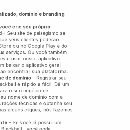
alizado, domínio e branding
você crie seu próprio
d
-
Seu site de paisagismo se
ue seus clientes poderão
Store ou no Google Play e do
eus serviços. Ou você também
es e usar nosso aplicativo
m baixar o aplicativo geral
ão encontrar sua plataforma.
me de domínio
- Registrar seu
ackbell
é rápido e fácil.
Dê um
 para o seu negócio de
eu nome de domínio com a
gurações técnicas e obtenha seu
nas alguns cliques, nós fazemos
nte
- Se você já possui um
o
Blackbell
, você pode