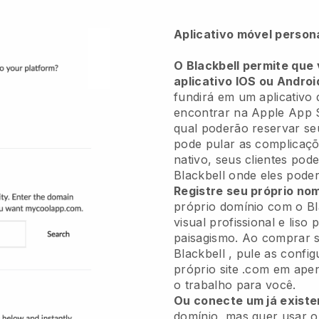
Aplicativo móvel person
O Blackbell permite que 
aplicativo IOS ou Androi
fundirá em um aplicativo
q
encontrar na Apple App 
qual poderão reservar s
pode pular as complicaçõ
nativo, seus clientes pode
Blackbell
onde eles poder
Registre seu próprio no
próprio domínio com o
Bl
visual profissional e liso
paisagismo.
Ao comprar s
Blackbell
, pule as confi
próprio site .com em ape
o trabalho para você.
Ou conecte um já existe
domínio, mas quer usar 