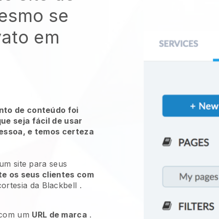
esmo se
vato em
to de conteúdo foi
e seja fácil de usar
essoa, e temos certeza
 um site para
seus
e os seus clientes com
ortesia da
Blackbell
.
com um
URL de marca
.