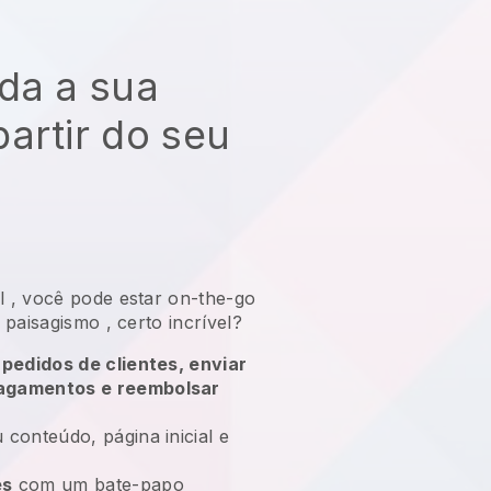
da a sua
artir do seu
l
,
você pode estar on-the-go
 paisagismo
, certo incrível?
 pedidos de clientes, enviar
pagamentos e reembolsar
 conteúdo, página inicial e
es
com um bate-papo