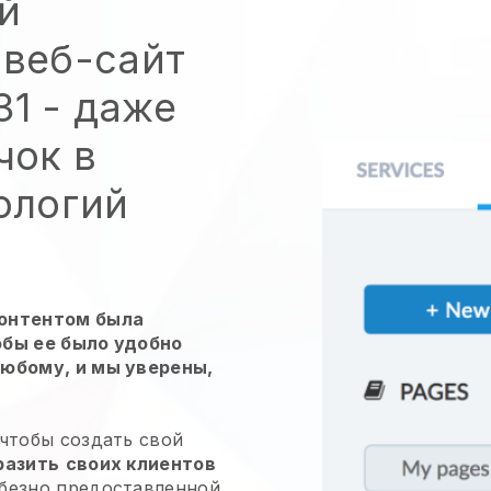
й
 веб-сайт
1 - даже
чок в
ологий
контентом была
обы ее было удобно
любому, и мы уверены,
 чтобы создать свой
разить
своих клиентов
безно предоставленной