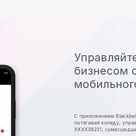
Управляйт
бизнесом с
мобильног
С приложением Blackbel
потягивая коладу, упра
XXXX38231, сумасшедш