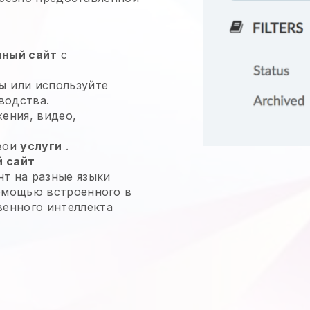
нный сайт
с
ы
или используйте
водства.
жения, видео,
свои
услуги
.
 сайт
т на разные языки
омощью встроенного в
енного интеллекта