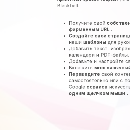
Blackbell.
Получите свой
собстве
фирменным URL
.
Создайте свои страниц
наши
шаблоны
для руко
Добавить текст, изобра
календари и PDF-файлы.
Добавьте и настройте 
Включить
многоязычный
Переведите
свой контен
самостоятельно или с п
Google
сервиса
искусств
одним щелчком мыши
.