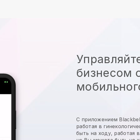
Управляйт
бизнесом с
мобильног
С приложением
Blackbel
работая в гинекологиче
быть на ходу, работая 
не
Вы можете быть на х