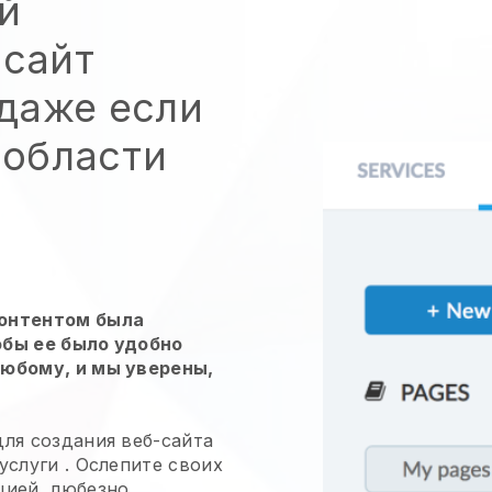
й
 сайт
даже если
 области
контентом была
обы ее было удобно
любому, и мы уверены,
ля создания веб-сайта
услуги
. Ослепите своих
цией, любезно