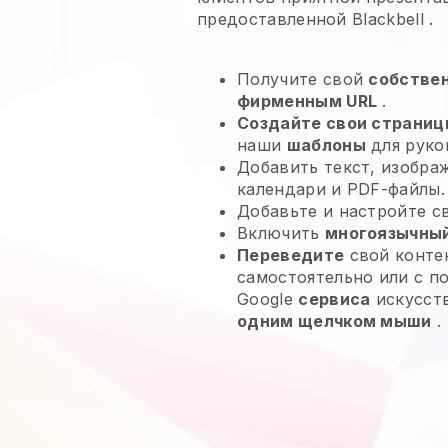
предоставленной
Blackbell
.
Получите свой
собстве
фирменным URL
.
Создайте свои страниц
наши
шаблоны
для руко
Добавить текст, изобра
календари и PDF-файлы.
Добавьте и настройте 
Включить
многоязычный
Переведите
свой контен
самостоятельно или с п
Google
сервиса
искусств
одним щелчком мыши
.