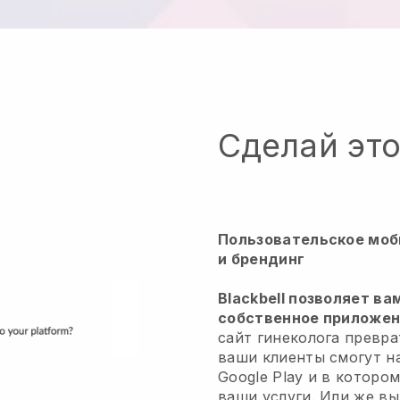
Сделай эт
Пользовательское моб
и брендинг
Blackbell позволяет ва
собственное приложени
сайт гинеколога превр
ваши клиенты смогут на
Google Play и в которо
ваши услуги. Или же в