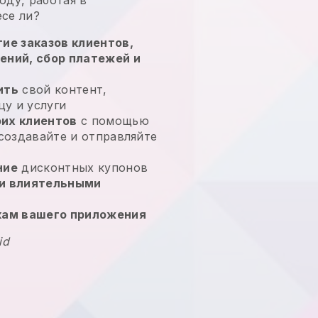
есе
ли?
ие заказов клиентов,
ений, сбор платежей и
ить
свой контент,
у и услуги
их клиентов
с помощью
 создавайте и отправляйте
ние
дисконтных купонов
и влиятельными
кам вашего приложения
id