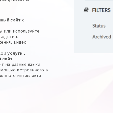
нный сайт
с
ы
или используйте
водства.
жения, видео,
свои
услуги
.
 сайт
т на разные языки
омощью встроенного в
енного интеллекта