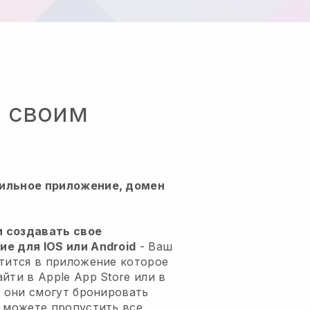
о своим
ильное приложение, домен
м создавать свое
е для IOS или Android
-
Ваш
атится в приложение
которое
йти в Apple App Store или в
м они смогут бронировать
ы можете пропустить все