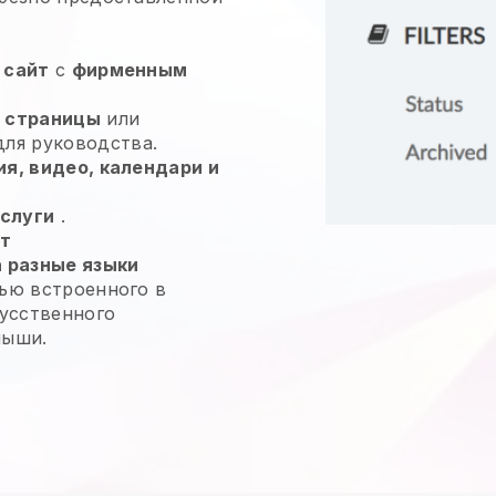
 сайт
с
фирменным
е страницы
или
ля руководства.
я, видео, календари и
слуги
.
йт
 разные языки
ью встроенного в
кусственного
мыши.