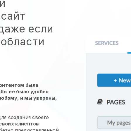
й
 сайт
даже если
 области
контентом была
обы ее было удобно
любому, и мы уверены,
для создания своего
своих клиентов
безно предоставленной