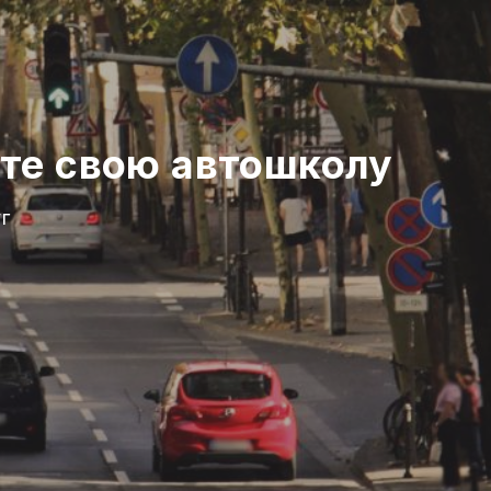
те свою автошколу
г