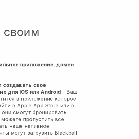
о своим
ильное приложение, домен
м создавать свое
е для IOS или Android
-
Ваш
тится в приложение
которое
йти в Apple App Store или в
м они смогут бронировать
ы можете пропустить все
ать наше нативное
нты могут загрузить
Blackbell