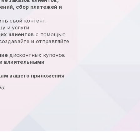
ений, сбор платежей и
ить
свой контент,
у и услуги
их клиентов
с помощью
 создавайте и отправляйте
ние
дисконтных купонов
и влиятельными
кам вашего приложения
id