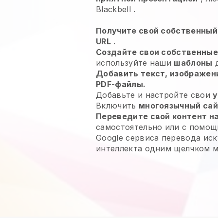
Blackbell
.
Получите свой собственный
URL
.
Создайте свои собственны
используйте наши
шаблоны
д
Добавить текст, изображени
PDF-файлы.
Добавьте и настройте свои
у
Включить
многоязычный са
Переведите свой контент на
самостоятельно или с помощ
Google сервиса перевода ис
интеллекта одним щелчком 