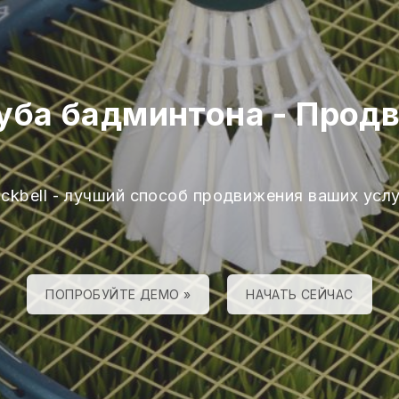
луба бадминтона
-
Продв
ackbell - лучший способ продвижения ваших услу
ПОПРОБУЙТЕ ДЕМО »
НАЧАТЬ СЕЙЧАС