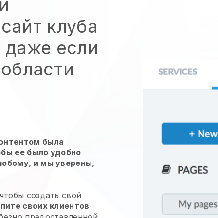
й
сайт клуба
 даже если
 области
контентом была
обы ее было удобно
любому, и мы уверены,
 чтобы создать свой
пите своих клиентов
безно предоставленной