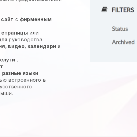
 сайт
с
фирменным
е страницы
или
ля руководства.
я, видео, календари и
слуги
.
йт
 разные языки
ью встроенного в
кусственного
мыши.