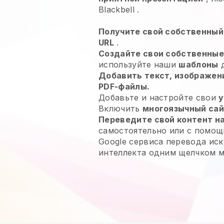
Blackbell
.
Получите свой собственный
URL
.
Создайте свои собственны
используйте наши
шаблоны
д
Добавить текст, изображени
PDF-файлы.
Добавьте и настройте свои
у
Включить
многоязычный са
Переведите свой контент на
самостоятельно или с помощ
Google сервиса перевода ис
интеллекта одним щелчком 