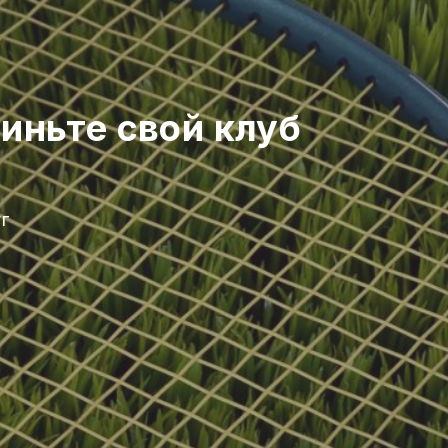
иньте свой клуб
г