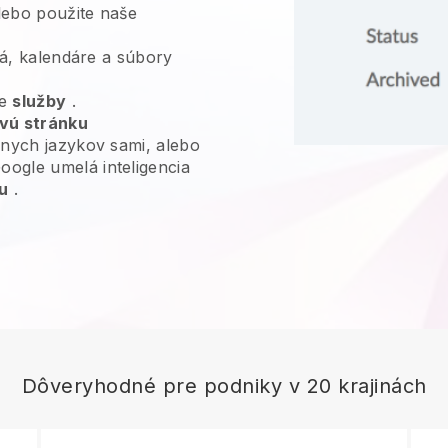
ebo použite naše
deá, kalendáre a súbory
je
služby
.
vú stránku
nych jazykov sami, alebo
ogle umelá inteligencia
u
.
Dôveryhodné pre podniky v 20 krajinách