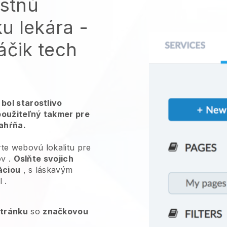
astnú
u lekára
-
áčik tech
bol starostlivo
použiteľný takmer pre
zahŕňa.
te webovú lokalitu pre
ov
.
Oslňte svojich
áciou
, s láskavým
l
.
stránku
so
značkovou