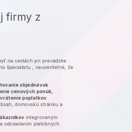
j firmy z
yť na cestách pri prevádzke
o špecialistu
, neuveriteľné, že
tovanie objednávok
lanie cenových ponúk,
 vrátenie poplatkov
bsah, domovskú stránku a
zákazníkov
integrovaným
a odosielaním platobných