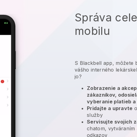
Správa cele
mobilu
S
Blackbell
app,
môžete b
vášho interného lekárskeh
jo?
Zobrazenie a akcep
zákazníkov, odosie
vyberanie platieb a
Pridajte a upravte
o
služby
Servisujte svojich 
chatom, vytváraním 
odkazov