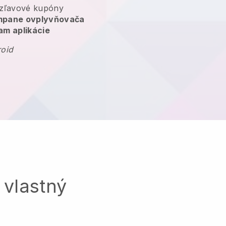
zľavové kupóny
ampane ovplyvňovača
am aplikácie
roid
 vlastný