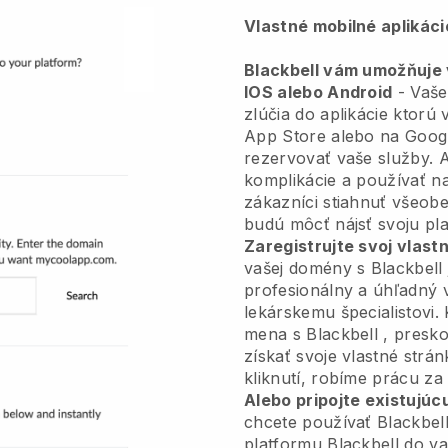
Vlastné mobilné aplikác
Blackbell vám umožňuje v
IOS alebo Android
-
Vaše
zlúčia do aplikácie
ktorú v
App Store alebo na Googl
rezervovať vaše služby. 
komplikácie a používať na
zákazníci stiahnuť všeo
budú môcť nájsť svoju pl
Zaregistrujte svoj vlas
vašej domény s
Blackbell
profesionálny a úhľadný 
lekárskemu špecialistovi.
mena s
Blackbell
, presko
získať svoje vlastné strá
kliknutí, robíme prácu za
Alebo pripojte existujúc
chcete používať
Blackbel
platformu
Blackbell
do va