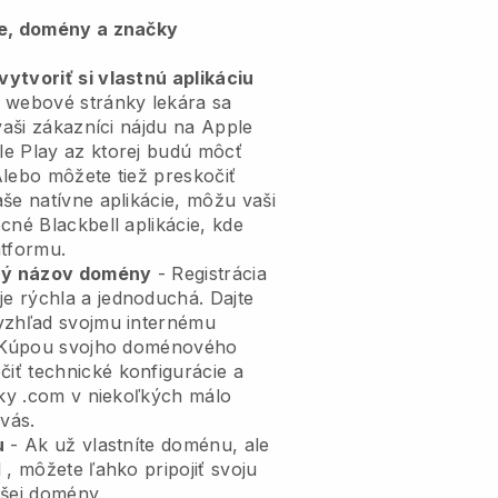
ie, domény a značky
ytvoriť si vlastnú aplikáciu
 webové stránky lekára sa
aši zákazníci nájdu na Apple
e Play az ktorej budú môcť
Alebo môžete tiež preskočiť
še natívne aplikácie, môžu vaši
becné
Blackbell
aplikácie, kde
atformu.
tný názov domény
- Registrácia
je rýchla a jednoduchá.
Dajte
vzhľad svojmu internému
Kúpou svojho doménového
čiť technické konfigurácie a
nky .com v niekoľkých málo
 vás.
u
- Ak už vlastníte doménu, ale
l
, môžete ľahko pripojiť svoju
šej domény.