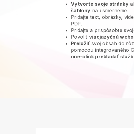
Vytvorte svoje stránky
al
šablóny
na usmernenie.
Pridajte text, obrázky, vi
PDF.
Pridajte a prispôsobte svo
Povoliť
viacjazyčnú webo
Preložiť
svoj obsah do rôz
pomocou integrovaného Go
one-click prekladať služb