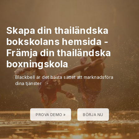
Skapa din thailändska
bokskolans hemsida
-
Främja din thailändska
boxningskola
Blackbell är det bästa sättet att marknadsföra
dina tjänster
PROVA DEMO »
BÖRJA NU