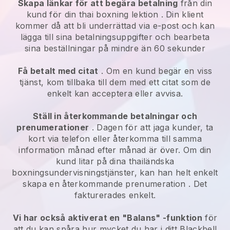
Skapa länkar för att begära betalning
från din
kund
för din thai boxning lektion
. Din klient
kommer då att bli underrättad via e-post och kan
lägga till sina betalningsuppgifter och bearbeta
sina beställningar på mindre än 60 sekunder
Få betalt med citat
. Om en kund begär en viss
tjänst, kom tillbaka till dem med ett citat som de
enkelt kan acceptera eller avvisa.
Ställ in återkommande betalningar och
prenumerationer
. Dagen för att jaga kunder, ta
kort via telefon eller återkomma till samma
information månad efter månad är över.
Om din
kund litar på dina thailändska
boxningsundervisningstjänster, kan han helt enkelt
skapa en återkommande prenumeration
. Det
fakturerades enkelt.
Vi har också aktiverat en "Balans" -funktion
för
att du kan spåra hur mycket du har i ditt
Blackbell