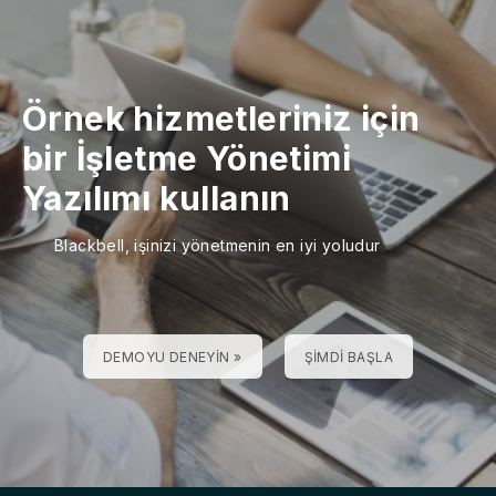
Örnek hizmetleriniz için
bir İşletme Yönetimi
Yazılımı kullanın
Blackbell, işinizi yönetmenin en iyi yoludur
DEMOYU DENEYIN »
ŞIMDI BAŞLA