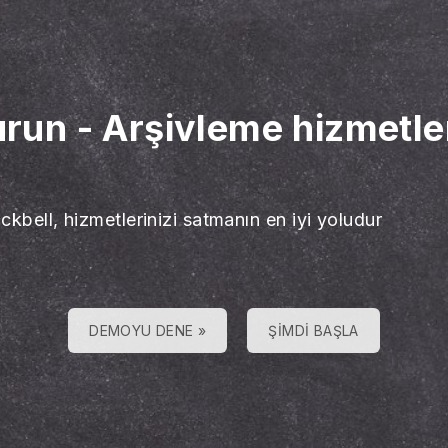
urun
-
Arşivleme hizmetler
ckbell, hizmetlerinizi satmanın en iyi yoludur
DEMOYU DENE »
ŞIMDI BAŞLA