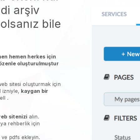
di arşiv
olsanız bile
men hemen herkes için
 özenle oluşturulmuştur
web sitesi oluşturmak için
l
izniyle,
kaygan bir
ell
.
eb sitenizi
alın.
ya rehberlik için
 ve pdfs ekleyin.