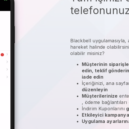
telefonunu
Blackbell
uygulamasıyla,
hareket halinde olabilirsin
olabilir misiniz?
Müşterinin siparişle
edin, teklif gönderi
iade edin
İçeriğinizi, ana sayfa
düzenleyin
Müşterilerinize
ente
, ödeme bağlantıları
İndirim Kuponlarını
g
Etkileyici kampanya
Uygulama ayarlarına