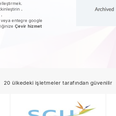
lleştirmek.
kinleştirin
.
n
.
ne veya entegre google
riğinize
Çevir
hizmet
20 ülkedeki işletmeler tarafından güvenilir