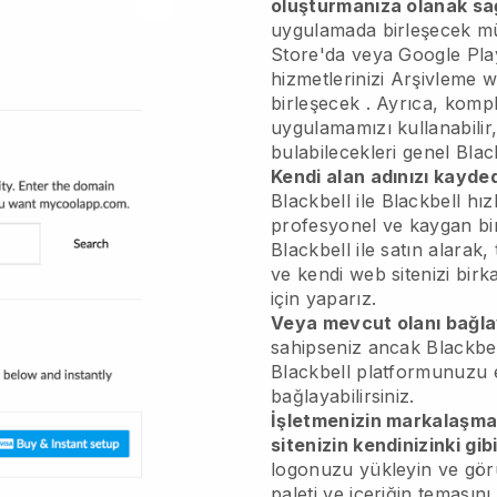
oluşturmanıza olanak sa
uygulamada birleşecek
mü
Store'da veya Google Play
hizmetlerinizi
Arşivleme w
birleşecek
. Ayrıca, kompli
uygulamamızı kullanabilir
bulabilecekleri genel
Blac
Kendi alan adınızı kayded
Blackbell
ile
Blackbell
hızl
profesyonel ve kaygan bi
Blackbell
ile satın alarak,
ve kendi web sitenizi birka
için yaparız.
Veya mevcut olanı bağla
sahipseniz ancak
Blackbe
Blackbell
platformunuzu e
bağlayabilirsiniz.
İşletmenizin markalaşm
sitenizin kendinizinki gib
logonuzu yükleyin ve gör
paleti ve içeriğin temasın