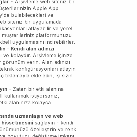
ğlar
-
Arşivleme web siteniz bir
şterilerinizin Apple App
'de bulabilecekleri ve
eb siteniz bir uygulamada
kasyonları atlayabilir ve yerel
, müşterileriniz platformunuzu
kbell
uygulamasını indirebilirler.
in - Kendi alan adınızı
ı ve kolaydır.
Arşivleme işinize
r görünüm verin.
Alan adınızı
 teknik konfigürasyonları atlayın
ç tıklamayla elde edin, işi sizin
yın
- Zaten bir etki alanına
ll
kullanmak istiyorsanız,
tki alanınıza kolayca
asında uzmanlaşın ve web
i hissetmesini
sağlayın - kendi
ünümünüzü özelleştirin ve renk
ı ve boyutunu değiştirme imkanı