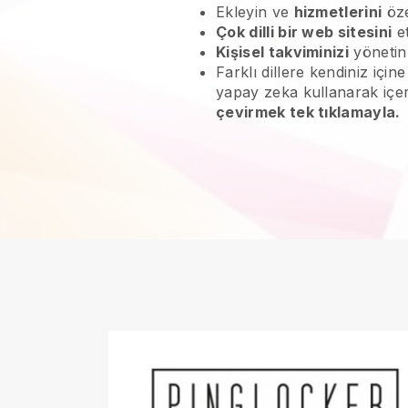
Ekleyin ve
hizmetlerini
öze
Çok dilli bir web sitesini
et
Kişisel takviminizi
yöneti
Farklı dillere kendiniz içi
yapay zeka kullanarak içe
çevirmek tek tıklamayla.