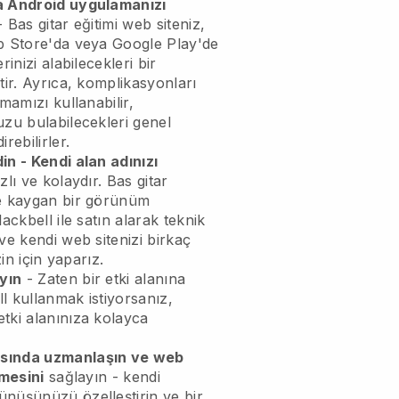
a Android uygulamanızı
 Bas gitar eğitimi web siteniz,
pp Store'da veya Google Play'de
rinizi alabilecekleri bir
tir. Ayrıca, komplikasyonları
mamızı kullanabilir,
uzu bulabilecekleri genel
rebilirler.
in - Kendi alan adınızı
lı ve kolaydır. Bas gitar
ve kaygan bir görünüm
ackbell ile satın alarak teknik
ve kendi web sitenizi birkaç
zin için yaparız.
yın
- Zaten bir etki alanına
l kullanmak istiyorsanız,
tki alanınıza kolayca
asında uzmanlaşın ve web
tmesini
sağlayın - kendi
nüşünüzü özelleştirin ve bir