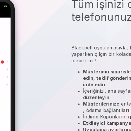
Tüm işinizi
telefonunu
Blackbell uygulamasıyla, b
yaparken çılgın bir kola
olabilir mi?
Müşterinin siparişle
edin, teklif gönderi
iade edin
İçeriğinizi, ana sayfa
düzenleyin
Müşterilerinize
ente
, ödeme bağlantıları
İndirim Kuponlarını
g
Etkileyici kampanya
Uygulama ayarlarına