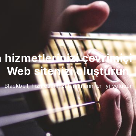
m hizmetlerinizi çevrimiçi
Web sitenizi oluşturun
Blackbell, hizmetlerinizi tanıtmanın en iyi yoludur