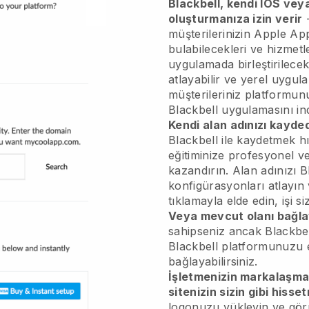
Blackbell, kendi IOS vey
oluşturmanıza izin verir
-
müşterilerinizin Apple A
bulabilecekleri ve hizmetle
uygulamada birleştirilecek
atlayabilir ve yerel uygula
müşterileriniz platformun
Blackbell uygulamasını indi
Kendi alan adınızı kayded
Blackbell ile kaydetmek hız
eğitiminize profesyonel 
kazandırın. Alan adınızı Bl
konfigürasyonları atlayın 
tıklamayla elde edin, işi si
Veya mevcut olanı bağla
sahipseniz ancak Blackbel
Blackbell platformunuzu e
bağlayabilirsiniz.
İşletmenizin markalaşm
sitenizin sizin gibi hisse
logonuzu yükleyin ve görü