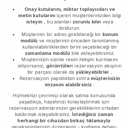
Onay kutularını, miktar toplayıcıları ve
metin kutularını
içeren müşterilerinizden bilgi
isteyin
, bu alanları
zorunlu kılın
veya
doldurun.
Müşterinin bir adres girebileceği bir
konum
modülü
ve müşterinin önceden tanımlanmış
kullanılabilirliklerden birini seçebileceği bir
zamanlama modülü
bile ekleyebilirsiniz.
Müşterinizin sizinle resim iletişim kurmasını
istiyorsanız,
görüntüleri
rezervasyon akışının
bir parçası olarak da
yükleyebilirler
.
Rezervasyon yapıldıktan sonra
müşterinizin
imzasını alabilirsiniz
.
Hizmetinizi çevrimiçi olarak satma konusunda
yaşadıkça, hayatınızı kolaylaştırmak için
rezervasyon adımlarınızın gerekliliklerini ortadan
kaldırmak isteyebilirsiniz.
İstediğiniz zaman
herhangi bir cihazdan birkaç tıklamayla
gereksinimlerinizi düzenleyin - kodlama dehası