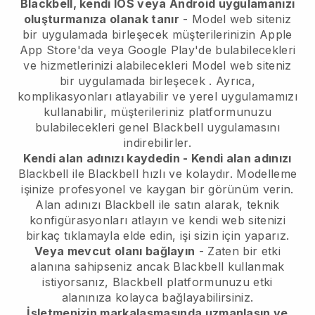
Blackbell, kendi IOS veya Android uygulamanızı
oluşturmanıza olanak tanır
-
Model web siteniz
bir uygulamada birleşecek
müşterilerinizin Apple
App Store'da veya Google Play'de bulabilecekleri
ve hizmetlerinizi alabilecekleri
Model web siteniz
bir uygulamada birleşecek
. Ayrıca,
komplikasyonları atlayabilir ve yerel uygulamamızı
kullanabilir, müşterileriniz platformunuzu
bulabilecekleri genel
Blackbell
uygulamasını
indirebilirler.
Kendi alan adınızı kaydedin - Kendi alan adınızı
Blackbell
ile
Blackbell
hızlı ve kolaydır.
Modelleme
işinize profesyonel ve kaygan bir görünüm verin.
Alan adınızı
Blackbell
ile satın alarak, teknik
konfigürasyonları atlayın ve kendi web sitenizi
birkaç tıklamayla elde edin, işi sizin için yaparız.
Veya mevcut olanı bağlayın
- Zaten bir etki
alanına sahipseniz ancak
Blackbell
kullanmak
istiyorsanız,
Blackbell
platformunuzu etki
alanınıza kolayca bağlayabilirsiniz.
İşletmenizin markalaşmasında uzmanlaşın ve