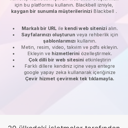
için bu platformu kullanın.
Blackbell
izniyle,
kaygan bir sunumla müşterilerinizi
Blackbell
.
Markalı bir URL
ile
kendi web sitenizi
alın.
Sayfalarınızı oluşturun
veya rehberlik için
şablonlarımızı
kullanın.
Metin, resim, video, takvim ve pdfs ekleyin.
Ekleyin ve
hizmetlerini
özelleştirmek.
Çok dilli bir web sitesini
etkinleştirin
Farklı dillere kendiniz içine veya entegre
google yapay zeka kullanarak içeriğinize
Çevir
hizmet çevirmek tek tıklamayla.