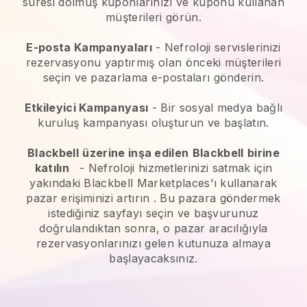
süresi dolmuş kuponlarınızı ve kuponu kullanan
müşterileri görün.
E-posta Kampanyaları
-
Nefroloji servislerinizi
rezervasyonu yaptırmış olan önceki müşterileri
seçin ve pazarlama e-postaları gönderin.
Etkileyici Kampanyası
- Bir sosyal medya bağlı
kuruluş kampanyası oluşturun ve başlatın.
Blackbell
üzerine inşa edilen
Blackbell
birine
katılın
-
Nefroloji hizmetlerinizi satmak için
yakındaki Blackbell Marketplaces'ı kullanarak
pazar erişiminizi artırın
. Bu pazara göndermek
istediğiniz sayfayı seçin ve başvurunuz
doğrulandıktan sonra, o pazar aracılığıyla
rezervasyonlarınızı gelen kutunuza almaya
başlayacaksınız.