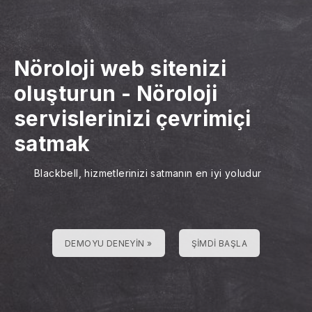
Nöroloji web sitenizi
oluşturun
-
Nöroloji
servislerinizi çevrimiçi
satmak
Blackbell, hizmetlerinizi satmanın en iyi yoludur
DEMOYU DENEYIN »
ŞIMDI BAŞLA