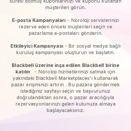
süresi dolmuş kuponlarınızı ve kuponu kullanan
müşterileri görün.
E-posta Kampanyaları
-
Nöroloji servislerinizi
rezerve eden önceki müşterileri seçin ve
pazarlama e-postaları gönderin.
Etkileyici Kampanyası
- Bir sosyal medya bağlı
kuruluş kampanyası oluşturun ve başlatın.
Blackbell
üzerine inşa edilen
Blackbell
birine
katılın
-
Nöroloji hizmetlerinizi satmak için
yakındaki Blackbell Marketplaces'ı kullanarak
pazar erişiminizi artırın
. Bu pazara göndermek
istediğiniz sayfayı seçin ve başvurunuz
doğrulandıktan sonra, o pazar aracılığıyla
rezervasyonlarınızı gelen kutunuza almaya
başlayacaksınız.