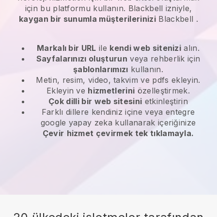
için bu platformu kullanın.
Blackbell
izniyle,
kaygan bir sunumla müşterilerinizi
Blackbell
.
Markalı bir URL
ile
kendi web sitenizi
alın.
Sayfalarınızı oluşturun
veya rehberlik için
şablonlarımızı
kullanın.
Metin, resim, video, takvim ve pdfs ekleyin.
Ekleyin ve
hizmetlerini
özelleştirmek.
Çok dilli bir web sitesini
etkinleştirin
Farklı dillere kendiniz içine veya entegre
google yapay zeka kullanarak içeriğinize
Çevir
hizmet çevirmek tek tıklamayla.