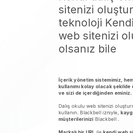
sitenizi oluştu
teknoloji
Kendi
web sitenizi o
olsanız bile
İçerik yönetim sistemimiz, he
kullanımı kolay olacak şekilde
ve sizi de içerdiğinden eminiz.
Dalış okulu web sitenizi oluştu
kullanın.
Blackbell
izniyle,
kayg
müşterilerinizi
Blackbell
.
Markalı bir URL
ile
kendi web si