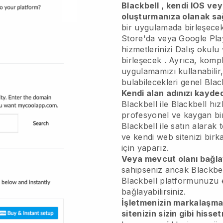
Blackbell
, kendi IOS ve
oluşturmanıza olanak sa
bir uygulamada birleşece
Store'da veya Google Play
hizmetlerinizi
Dalış okulu
birleşecek
. Ayrıca, kompli
uygulamamızı kullanabilir
bulabilecekleri genel
Blac
Kendi alan adınızı kayded
Blackbell
ile
Blackbell
hızl
profesyonel ve kaygan bi
Blackbell ile satın alarak
ve kendi web sitenizi birka
için yaparız.
Veya mevcut olanı bağla
sahipseniz ancak
Blackbe
Blackbell
platformunuzu e
bağlayabilirsiniz.
İşletmenizin markalaşm
sitenizin sizin gibi hisse