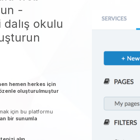
run
-
 dalış okulu
luşturun
men hemen herkes için
 özenle oluşturulmuştur
rmak için bu platformu
an bir sunumla
tenizi alın
.