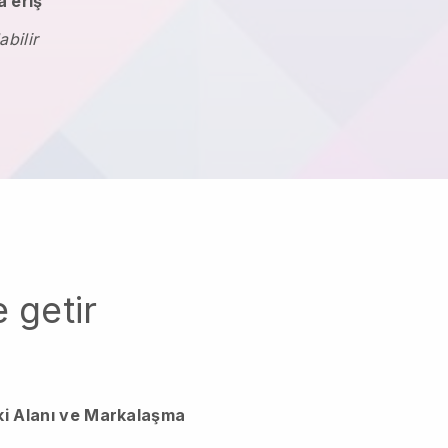
 eriş
abilir
 getir
ki Alanı ve Markalaşma