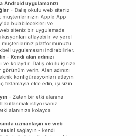
ya Android uygulamanızı
ğlar
-
Dalış okulu web siteniz
k
müşterilerinizin Apple App
'de bulabilecekleri ve
 web siteniz bir uygulamada
kasyonları atlayabilir ve yerel
, müşterileriniz platformunuzu
kbell
uygulamasını indirebilirler.
in - Kendi alan adınızı
ı ve kolaydır.
Dalış okulu işinize
r görünüm verin.
Alan adınızı
 teknik konfigürasyonları atlayın
ç tıklamayla elde edin, işi sizin
yın
- Zaten bir etki alanına
ll
kullanmak istiyorsanız,
tki alanınıza kolayca
asında uzmanlaşın ve web
tmesini
sağlayın - kendi