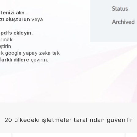
tenizi alın
.
ızı oluşturun
veya
 pdfs ekleyin.
irmek.
ştirin
ik google yapay zeka tek
farklı dillere
çevirin.
20 ülkedeki işletmeler tarafından güvenilir