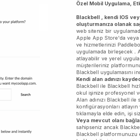
Özel Mobil Uygulama, Et
Blackbell
, kendi IOS ve
oluşturmanıza olanak sa
web siteniz bir uygulamad
Apple App Store'da veya 
ve hizmetlerinizi
Paddlebo
uygulamada birleşecek
. 
atlayabilir ve yerel uygula
müşterileriniz platformun
Blackbell
uygulamasını indi
Kendi alan adınızı kayded
Blackbell
ile
Blackbell
hızl
okul işinize profesyonel 
Alan adınızı Blackbell ile 
konfigürasyonları atlayın 
tıklamayla elde edin, işi si
Veya mevcut olanı bağla
sahipseniz ancak
Blackbe
Blackbell
platformunuzu e