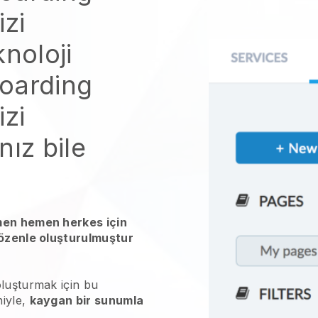
izi
knoloji
oarding
izi
nız bile
men hemen herkes için
 özenle oluşturulmuştur
oluşturmak için bu
niyle,
kaygan bir sunumla