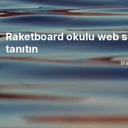
Raketboard okulu web si
tanıtın
Bla