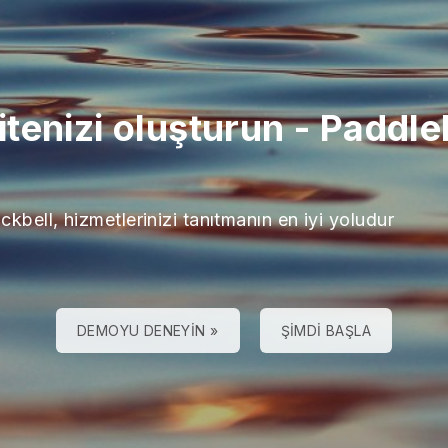
tenizi oluşturun
-
Paddle
ckbell, hizmetlerinizi tanıtmanın en iyi yoludur
DEMOYU DENEYIN »
ŞIMDI BAŞLA