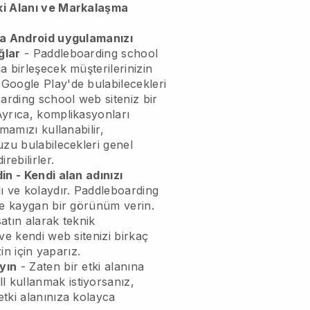
ki Alanı ve Markalaşma
ya Android uygulamanızı
ğlar
-
Paddleboarding school
a birleşecek
müşterilerinizin
Google Play'de bulabilecekleri
arding school web siteniz bir
Ayrıca, komplikasyonları
mamızı kullanabilir,
uzu bulabilecekleri genel
rebilirler.
in - Kendi alan adınızı
ı ve kolaydır.
Paddleboarding
ve kaygan bir görünüm verin.
satın alarak teknik
ve kendi web sitenizi birkaç
zin için yaparız.
yın
- Zaten bir etki alanına
ll
kullanmak istiyorsanız,
tki alanınıza kolayca