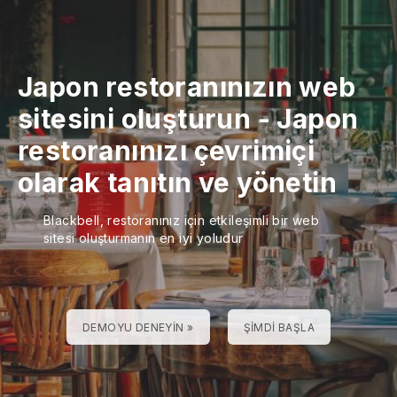
Japon restoranınızın web
sitesini oluşturun
-
Japon
restoranınızı çevrimiçi
olarak tanıtın ve yönetin
Blackbell, restoranınız için etkileşimli bir web
sitesi oluşturmanın en iyi yoludur
DEMOYU DENEYIN »
ŞIMDI BAŞLA