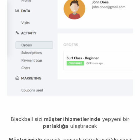
Blackbell
sizi
müşteri hizmetlerinde
yepyeni bir
parlaklığa
ulaştıracak
Müşterimizle
gerçek zamanlı olarak web'de veya