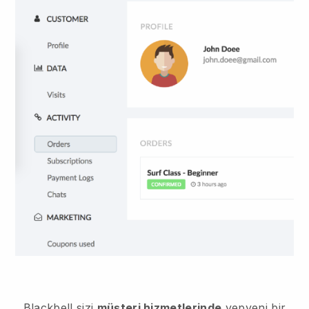
Blackbell sizi
müşteri hizmetlerinde
yepyeni bir