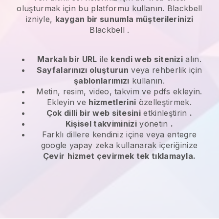
oluşturmak için bu platformu kullanın.
Blackbell
izniyle,
kaygan bir sunumla müşterilerinizi
Blackbell
.
Markalı bir URL
ile
kendi web sitenizi
alın.
Sayfalarınızı oluşturun
veya rehberlik için
şablonlarımızı
kullanın.
Metin, resim, video, takvim ve pdfs ekleyin.
Ekleyin ve
hizmetlerini
özelleştirmek.
Çok dilli bir web sitesini
etkinleştirin
.
Kişisel takviminizi
yönetin
.
Farklı dillere kendiniz içine veya entegre
google yapay zeka kullanarak içeriğinize
Çevir
hizmet çevirmek tek tıklamayla.