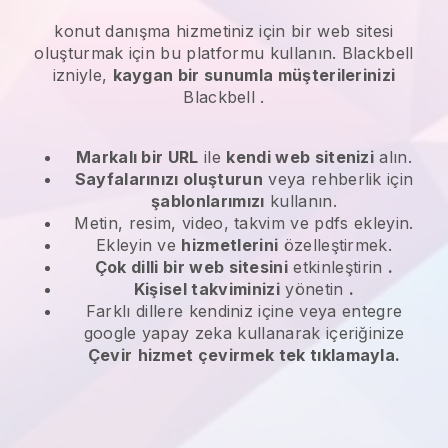
konut danışma hizmetiniz
için bir web sitesi
oluşturmak için bu platformu kullanın.
Blackbell
izniyle,
kaygan bir sunumla müşterilerinizi
Blackbell
.
Markalı bir URL
ile
kendi web sitenizi
alın.
Sayfalarınızı oluşturun
veya rehberlik için
şablonlarımızı
kullanın.
Metin, resim, video, takvim ve pdfs ekleyin.
Ekleyin ve
hizmetlerini
özelleştirmek.
Çok dilli bir web sitesini
etkinleştirin
.
Kişisel takviminizi
yönetin
.
Farklı dillere kendiniz içine veya entegre
google yapay zeka kullanarak içeriğinize
Çevir
hizmet çevirmek tek tıklamayla.