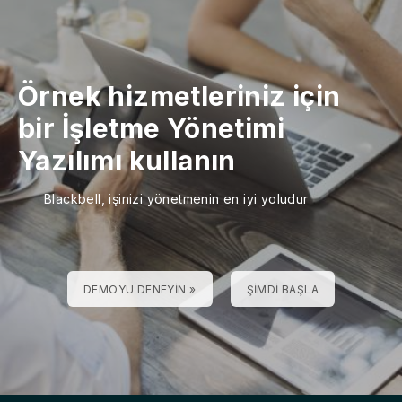
Örnek hizmetleriniz için
bir İşletme Yönetimi
Yazılımı kullanın
Blackbell, işinizi yönetmenin en iyi yoludur
DEMOYU DENEYIN »
ŞIMDI BAŞLA