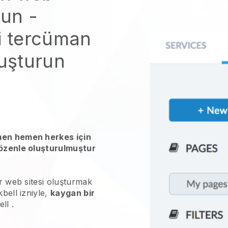
run
-
i tercüman
luşturun
men hemen herkes için
 özenle oluşturulmuştur
ir web sitesi oluşturmak
kbell
izniyle,
kaygan bir
ell
.