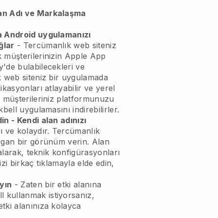
an Adı ve Markalaşma
a Android uygulamanızı
ğlar
-
Tercümanlık web siteniz
k
müşterilerinizin Apple App
'de bulabilecekleri ve
 web siteniz bir uygulamada
kasyonları atlayabilir ve yerel
, müşterileriniz platformunuzu
kbell
uygulamasını indirebilirler.
in - Kendi alan adınızı
ı ve kolaydır.
Tercümanlık
ygan bir görünüm verin.
Alan
 alarak, teknik konfigürasyonları
izi birkaç tıklamayla elde edin,
yın
- Zaten bir etki alanına
ll
kullanmak istiyorsanız,
tki alanınıza kolayca