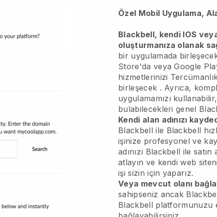
Özel Mobil Uygulama, Al
Blackbell, kendi IOS vey
oluşturmanıza olanak sa
bir uygulamada birleşece
Store'da veya Google Play
hizmetlerinizi
Tercümanlık
birleşecek
. Ayrıca, kompli
uygulamamızı kullanabilir
bulabilecekleri genel
Blac
Kendi alan adınızı kayded
Blackbell
ile
Blackbell
hızl
işinize profesyonel ve ka
adınızı
Blackbell
ile satın
atlayın ve kendi web siten
işi sizin için yaparız.
Veya mevcut olanı bağla
sahipseniz ancak
Blackbe
Blackbell
platformunuzu e
bağlayabilirsiniz.