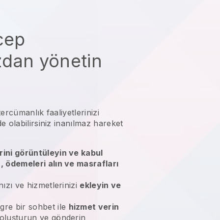
 cep
zdan yönetin
tercümanlık faaliyetlerinizi
 olabilirsiniz
inanılmaz hareket
rini görüntüleyin ve kabul
n, ödemeleri alın ve masrafları
nızı ve hizmetlerinizi
ekleyin ve
gre bir sohbet ile
hizmet verin
 oluşturun ve gönderin