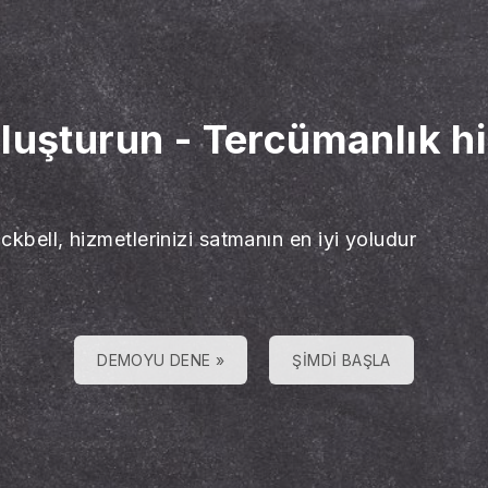
oluşturun
-
Tercümanlık hi
ckbell, hizmetlerinizi satmanın en iyi yoludur
DEMOYU DENE »
ŞIMDI BAŞLA