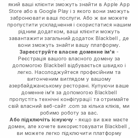
який ваші клієнти зможуть знайти в Apple App
Store або в Google Play і з якого вони зможуть
забронювати ваші послуги. Або ж ви можете
пропустити ускладнення і скористатися нашим
рідним додатком, ваші клієнти можуть
завантажити загальний додаток
Blackbell
, де
вони зможуть знайти вашу платформу.
Зареєструйте власне доменне ім'я
-
Реєстрація вашого власного домену за
допомогою Blackbell відбувається швидко і
легко.
Насолоджуйтеся професійним та
витонченим виглядом у вашому
азербайджанському ресторані.
Купуючи ваше
доменне ім'я за допомогою
Blackbell
пропустіть технічні конфігурації та отримайте
свій власний веб-сайт .com за кілька кліків, ми
робимо роботу за вас.
Або підключіть існуючу
- якщо ви вже маєте
домен, але хочете використовувати
Blackbell
,
ви можете легко підключити платформу