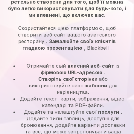
ретельно створена для того, щоб її можна
було легко використовувати для будь-кого, і
ми впевнені, що включає вас.
Скористайтеся цією платформою, щоб
створити веб-сайт вашого азіатського
ресторану
.
Замалюйте своїх клієнтів
гладкою презентацією
,
Blackbell
.
Отримайте свій
власний веб-сайт
із
фірмовою URL-адресою
.
Створіть свої сторінки
або
використовуйте наші
шаблони
для
керівництва.
Додайте текст, карти, зображення, відео,
календарі та PDF-файли.
Додайте та налаштуйте свої
послуги
.
Додайте типи таблиць, доступні для
бронювання, додайте варіанти доставки
та все, що може запропонувати ваша