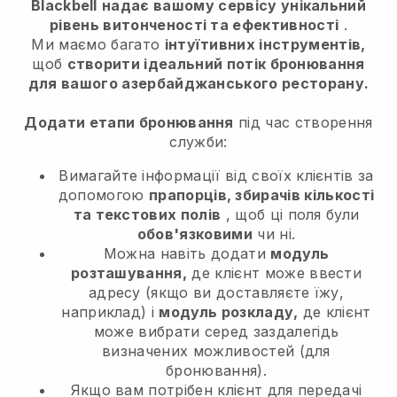
Blackbell
надає вашому сервісу унікальний
рівень витонченості та ефективності
.
Ми маємо багато
інтуїтивних інструментів,
щоб
створити ідеальний потік бронювання
для вашого азербайджанського ресторану.
Додати етапи бронювання
під час створення
служби:
Вимагайте інформації від своїх клієнтів за
допомогою
прапорців, збирачів кількості
та текстових полів
, щоб ці поля були
обов'язковими
чи ні.
Можна навіть додати
модуль
розташування,
де клієнт може ввести
адресу (якщо ви доставляєте їжу,
наприклад) і
модуль розкладу,
де клієнт
може вибрати серед заздалегідь
визначених можливостей (для
бронювання).
Якщо вам потрібен клієнт для передачі