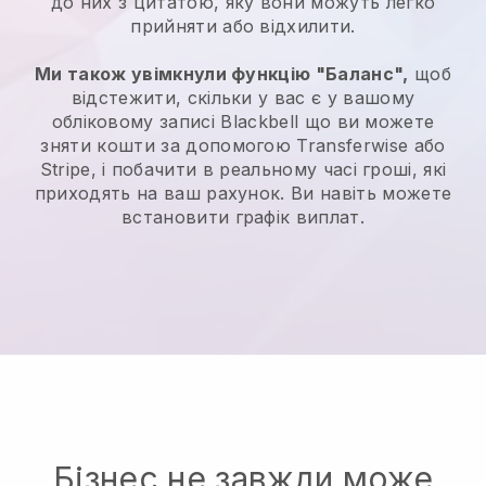
до них з цитатою, яку вони можуть легко
прийняти або відхилити.
Ми також увімкнули функцію "Баланс",
щоб
відстежити, скільки у вас є у вашому
обліковому записі
Blackbell
що ви можете
зняти кошти за допомогою Transferwise або
Stripe, і побачити в реальному часі гроші, які
приходять на ваш рахунок. Ви навіть можете
встановити графік виплат.
Бізнес не завжди може