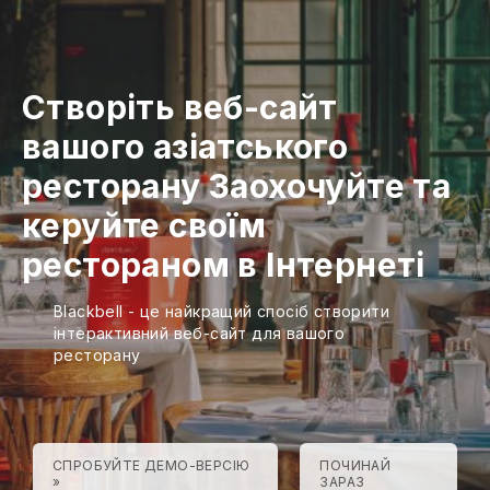
Створіть веб-сайт
вашого азіатського
ресторану
Заохочуйте та
керуйте своїм
рестораном в Інтернеті
Blackbell - це найкращий спосіб створити
інтерактивний веб-сайт для вашого
ресторану
СПРОБУЙТЕ ДЕМО-ВЕРСІЮ
ПОЧИНАЙ
»
ЗАРАЗ