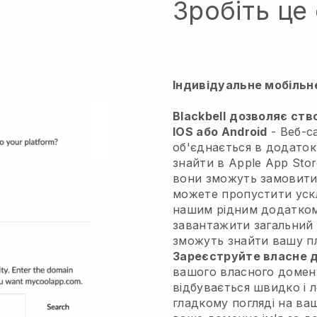
Зробіть це
Індивідуальне мобільн
Blackbell
дозволяє ств
IOS або Android
-
Веб-с
об'єднається в додаток
знайти в Apple App Store
вони зможуть замовити 
можете пропустити уск
нашим рідним додатком
завантажити загальний
зможуть знайти вашу п
Зареєструйте власне д
вашого власного доме
відбувається швидко і 
гладкому погляді на ваш