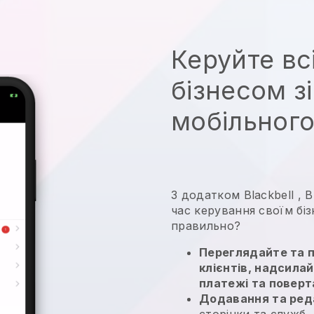
Керуйте вс
бізнесом зі
мобільного
З додатком
Blackbell
,
В
час керування своїм біз
правильно?
Переглядайте та 
клієнтів, надсила
платежі та повер
Додавання та ред
сторінки та служб