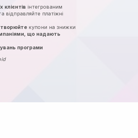
х клієнтів
інтегрованим
а відправляйте платіжні
створюйте
купони на знижки
ампаніями, що надають
увань програми
oid