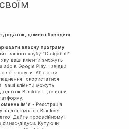
 своїм
е додаток, домен і брендинг
орювати власну програму
айт вашого клубу "Dodgeball"
яку ваші клієнти зможуть
 або в Google Play, і звідки
свої послуги. Або ж ви
ладнення і скористатися
, ваші клієнти можуть
 додаток
Blackbell
, де вони
латформу.
оменне ім'я
- Реєстрація
ну за допомогою
Blackbell
легко.
Дайте професійному і
 бізнес-дідуси.
Купуючи