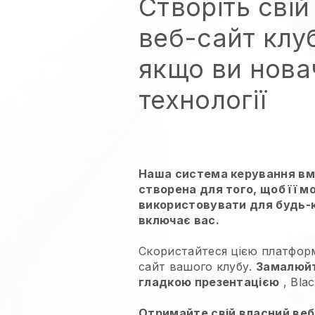
Створіть сві
веб-сайт клу
якщо ви нова
технології
Наша система керування вм
створена для того, щоб її м
використовувати для будь-ко
включає вас.
Скористайтеся цією платфор
сайт вашого клубу.
Замалюйте
гладкою презентацією
,
Blac
Отримайте свій власний веб