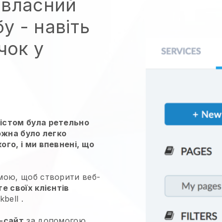
й власний
бу
- навіть
чок у
істом була ретельно
ожна було легко
го, і ми впевнені, що
мою, щоб створити веб-
 своїх клієнтів
kbell
.
-сайт
за допомогою