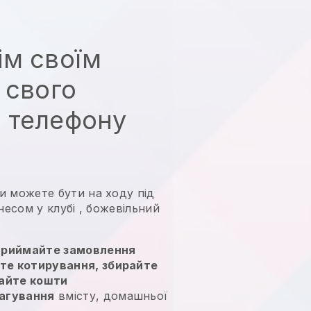
ім своїм
 свого
 телефону
и можете бути на ходу під
несом у клубі
, божевільний
приймайте замовлення
йте котирування, збирайте
тайте кошти
агування
вмісту, домашньої