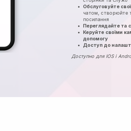
Обслуговуйте свої
чатом, створюйте т
посилання
Переглядайте та 
Керуйте своїми к
допомогу
Доступ до налашт
Доступно для IOS і Andr