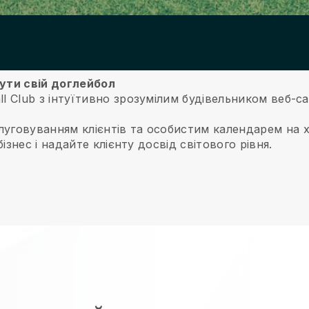
нути свій доглейбол
ll Club з інтуїтивно зрозумілим будівельником веб-с
луговуванням клієнтів та особистим календарем на 
бізнес і надайте клієнту досвід світового рівня.