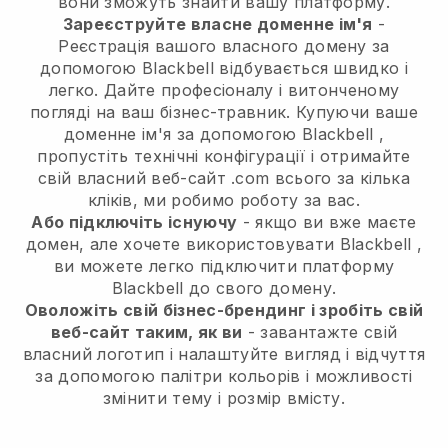
вони зможуть знайти вашу платформу.
Зареєструйте власне доменне ім'я
-
Реєстрація вашого власного домену за
допомогою
Blackbell
відбувається швидко і
легко.
Дайте професіоналу і витонченому
погляді на ваш бізнес-травник.
Купуючи ваше
доменне ім'я за допомогою
Blackbell
,
пропустіть технічні конфігурації і отримайте
свій власний веб-сайт .com всього за кілька
кліків, ми робимо роботу за вас.
Або підключіть існуючу
- якщо ви вже маєте
домен, але хочете використовувати
Blackbell
,
ви можете легко підключити платформу
Blackbell
до свого домену.
Оволожіть свій бізнес-брендинг і зробіть свій
веб-сайт таким, як ви
- завантажте свій
власний логотип і налаштуйте вигляд і відчуття
за допомогою палітри кольорів і можливості
змінити тему і розмір вмісту.