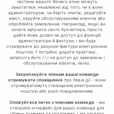
частини вашого бізнесу вони можуть
звертатися, незалежно від того, чи є вони
адміністратором, чи беріть платіж, редагуйте
вміст, керуйте обслуговуванням клієнтів або
обробляйте замовлення. Наприклад, якщо ви
хочете залучити свого бухгалтера, просто
дайте йому дозвіл на доступ до функцій
адміністратора й фактури, і він буде
отримувати всі рахунки-фактури електронною
поштою.
f потрібно додати практику
,
запросіть його / її на доступ до замовлень і
обслуговування клієнтів, легко.
Запропонуйте членам вашої команди
отримувати сповіщення
про певні дії - вони
отримуватимуть сповіщення електронною
поштою або push-повідомленням.
Спілкуйтеся легко з членами команди
- ми
створили інтерфейс для вашої команди для
обміну думками та нотатками, і ми назвали