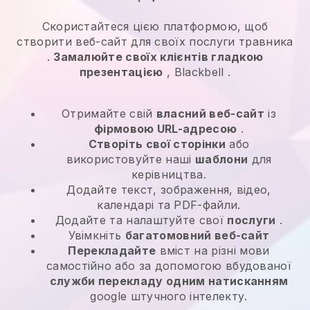
Скористайтеся цією платформою, щоб
створити веб-сайт для своїх
послуги травника
.
Замалюйте своїх клієнтів гладкою
презентацією
,
Blackbell
.
Отримайте свій
власний веб-сайт
із
фірмовою URL-адресою
.
Створіть свої сторінки
або
використовуйте наші
шаблони
для
керівництва.
Додайте текст, зображення, відео,
календарі та PDF-файли.
Додайте та налаштуйте свої
послуги
.
Увімкніть
багатомовний веб-сайт
Перекладайте
вміст на різні мови
самостійно або за допомогою вбудованої
служби перекладу одним натисканням
google штучного інтелекту.