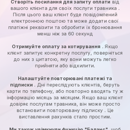
Створіть посилання для запиту оплати
від
вашого клієнта для своїх
послуги травника
.
Після цього ваш клієнт буде повідомлений
електронною поштою та може додати свої
платіжні реквізити та обробити їх бронювання
менш ніж за 60 секунд
Отримуйте оплату за котирування
. Якщо
клієнт запитує конкретну послугу, поверніться
до них з цитатою, яку вони можуть легко
прийняти або відхилити.
Налаштуйте повторювані платежі та
підписки
. Дні переслідують клієнтів, беруть
карти по телефону, або повторно вводять ту ж
інформацію місяць за місяцем.
Якщо ваш клієнт
довіряє послугам травника, він може просто
встановити повторювану підписку
. Це
виставлення рахунків стало простим.
Ми також увімкнули функцію "Баланс",
щоб