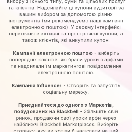
вибору з їхнього типу, суми та цільових послуг
та клієнтів. Надсилайте ці купони аудиторії за
вашим вибором за допомогою різних
інструментів (ми рекомендуємо наші кампанії
електронною поштою). У своєму інтерфейсі
перегляньте активні та прострочені купони, а
також клієнтів, які викупили купон.
Кампанії електронною поштою
- виберіть
попередніх клієнтів, які брали уроки з арфами
та надсилали їм маркетингові повідомлення
електронною поштою.
Кампанія Influencer
- Створіть та запустіть
соціальну мережу.
Приєднайтеся до одного з Маркетів,
побудованих на Blackbell
- Збільшіть свій
ринок, продаючи свої уроки арфи через
найближчі Blackbell Marketplaces. Виберіть
сторінку, яку ви хотіли б надіслати на цей