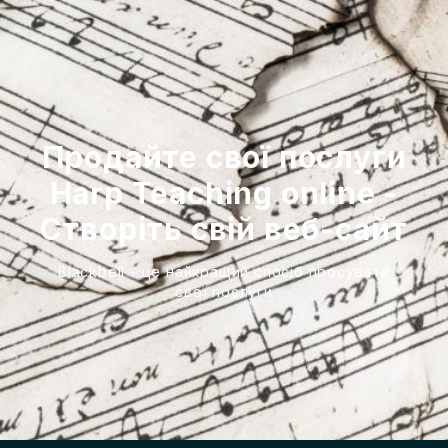
Продайте свої послуги
Harp Teaching online -
Створіть свій веб-сайт
Blackbell - це найкращий спосіб просувати
свої послуги