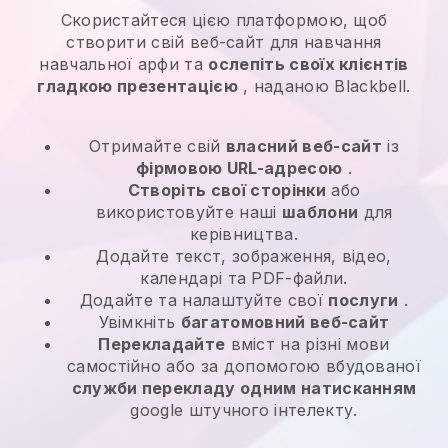
Скористайтеся цією платформою, щоб
створити свій веб-сайт для навчання
навчальної арфи та
ослепіть своїх клієнтів
гладкою презентацією
, наданою Blackbell.
Отримайте свій
власний веб-сайт
із
фірмовою URL-адресою
.
Створіть свої сторінки
або
використовуйте наші
шаблони
для
керівництва.
Додайте текст, зображення, відео,
календарі та PDF-файли.
Додайте та налаштуйте свої
послуги
.
Увімкніть
багатомовний веб-сайт
Перекладайте
вміст на різні мови
самостійно або за допомогою вбудованої
служби перекладу одним натисканням
google штучного інтелекту.