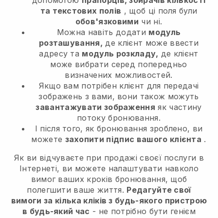
допомогою
прапорців, збирачів кількості
та текстових полів
, щоб ці поля були
обов'язковими
чи ні.
Можна навіть додати
модуль
розташування,
де клієнт може ввести
адресу та
модуль розкладу,
де клієнт
може вибрати серед попередньо
визначених можливостей.
Якщо вам потрібен клієнт для передачі
зображень з вами, вони також можуть
завантажувати зображення
як частину
потоку бронювання.
І після того, як бронювання зроблено, ви
можете
захопити підпис вашого клієнта
.
Як ви відчуваєте при продажі своєї послуги в
Інтернеті, ви можете налаштувати навколо
вимог ваших кроків бронювання, щоб
полегшити ваше життя.
Редагуйте свої
вимоги за кілька кліків з будь-якого пристрою
в будь-який час
- не потрібно бути генієм