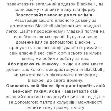
завантажити загальний додаток
Blackbell
, де
вони зможуть знайти вашу платформу.
Зареєструйте власне доменне ім'я
-
Реєстрація вашого власного домену за
допомогою
Blackbell
відбувається швидко і
легко.
Дайте професійному і гладкий погляд на
ваш бізнес ароматерапії.
Купуючи ваше
доменне ім'я за допомогою
Blackbell
,
пропустіть технічні конфігурації і отримайте
свій власний веб-сайт .com всього за кілька
кліків, ми робимо роботу за вас.
Або підключіть існуючу
- якщо ви вже маєте
домен, але хочете використовувати
Blackbell
,
ви можете легко підключити платформу
Blackbell
до свого домену.
Оволожіть свій бізнес-брендинг і зробіть свій
веб-сайт таким, як ви
- завантажте свій
власний логотип і налаштуйте вигляд і відчуття
за допомогою палітри кольорів і можливості
змінити тему і розмір вмісту.