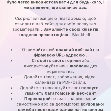
було легко використовувати для будь-кого, і
ми впевнені, що включає вас.
Скористайтеся цією платформою, щоб
створити веб-сайт для своїх
послуги з
ароматерапії
.
Замалюйте своїх клієнтів
гладкою презентацією
,
Blackbell
.
Отримайте свій
власний веб-сайт
із
фірмовою URL-адресою
.
Створіть свої сторінки
або
використовуйте наші
шаблони
для
керівництва.
Додайте текст, зображення, відео,
календарі та PDF-файли.
Додайте та налаштуйте свої
послуги
.
Увімкніть
багатомовний веб-сайт
Перекладайте
вміст на різні мови
самостійно або за допомогою вбудованої
служби перекладу одним натисканням