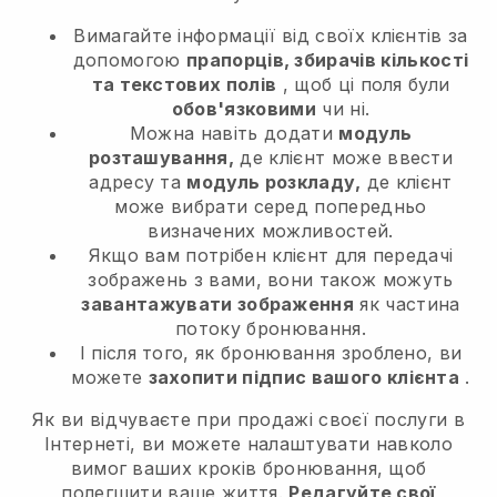
Вимагайте інформації від своїх клієнтів за
допомогою
прапорців, збирачів кількості
та текстових полів
, щоб ці поля були
обов'язковими
чи ні.
Можна навіть додати
модуль
розташування,
де клієнт може ввести
адресу та
модуль розкладу,
де клієнт
може вибрати серед попередньо
визначених можливостей.
Якщо вам потрібен клієнт для передачі
зображень з вами, вони також можуть
завантажувати зображення
як частина
потоку бронювання.
І після того, як бронювання зроблено, ви
можете
захопити підпис вашого клієнта
.
Як ви відчуваєте при продажі своєї послуги в
Інтернеті, ви можете налаштувати навколо
вимог ваших кроків бронювання, щоб
полегшити ваше життя.
Редагуйте свої