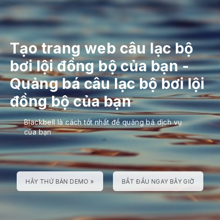
Tạo trang web câu lạc bộ
bơi lội đồng bộ của bạn
-
Quảng bá câu lạc bộ bơi lội
đồng bộ của bạn
Blackbell là cách tốt nhất để quảng bá dịch vụ
của bạn
HÃY THỬ BẢN DEMO »
BẮT ĐẦU NGAY BÂY GIỜ