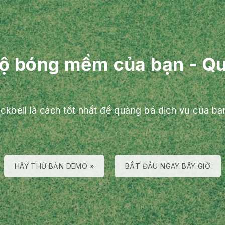
bộ bóng mềm của bạn
-
Qu
ackbell là cách tốt nhất để quảng bá dịch vụ của bạ
HÃY THỬ BẢN DEMO »
BẮT ĐẦU NGAY BÂY GIỜ