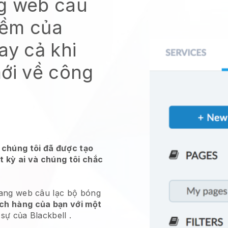
g web câu
mềm của
ay cả khi
mới về công
 chúng tôi đã được tạo
t kỳ ai và chúng tôi chắc
rang web câu lạc bộ bóng
ch hàng của bạn với một
h sự của
Blackbell
.