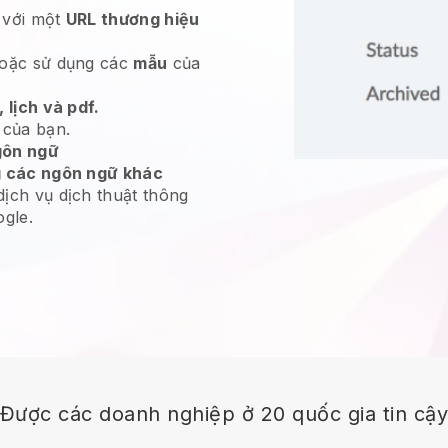
với một
URL thương hiệu
oặc sử dụng các
mẫu
của
 lịch và pdf.
của bạn.
gôn ngữ
g các ngôn ngữ khác
ịch vụ dịch thuật thông
gle.
Được các doanh nghiệp ở 20 quốc gia tin cậ