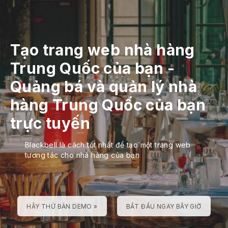
Tạo trang web nhà hàng
Trung Quốc của bạn
-
Quảng bá và quản lý nhà
hàng Trung Quốc của bạn
trực tuyến
Blackbell là cách tốt nhất để tạo một trang web
tương tác cho nhà hàng của bạn
HÃY THỬ BẢN DEMO »
BẮT ĐẦU NGAY BÂY GIỜ