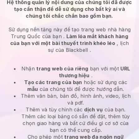
Hệ thống quản lý nội dung của chúng tôi đã được
tạo cẩn thận để dễ sử dụng cho bất kỳ ai và
chúng tôi chắc chắn bao gồm bạn.
Sử dụng nền tảng này để tạo trang web nhà hàng
Trung Quốc của bạn
.
Làm lóa mắt khách hàng
của bạn với một bài thuyết trình khéo léo
, lịch
sự của
Blackbell
.
Nhận
trang web của riêng
bạn với một
URL
thương hiệu
.
Tạo các trang của bạn
hoặc sử dụng các
mẫu
của chúng tôi để được hướng dẫn.
Thêm văn bản, bản đồ, hình ảnh, video, lịch
và pdf.
Thêm và tùy chỉnh các
dịch vụ
của bạn.
Thêm các loại bảng có sẵn để đặt, thêm tùy
chọn giao hàng và bất cứ điều gì cơ sở của
bạn có thể cung cấp.
Cho phép một
trang web đa ngôn ngữ