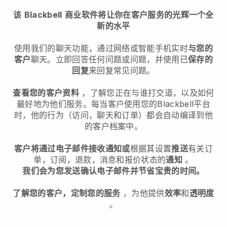
该
Blackbell
商业软件将让你在客户服务的光辉一个全
新的水平
使用我们的聊天功能，通过网络或智能手机实时
与您的
客户
聊天。立即回答任何问题或问题，并使用已
保存的
回复
来回复常见问题。
查看您的客户资料
，了解您正在与谁打交道，以及如何
最好地为他们服务。每当客户使用您的
Blackbell
平台
时，他的行为（访问，聊天和订单）都会自动编译到他
的客户档案中。
客户将通过电子邮件接收通知或
根据其设置
推送
有关订
单，订阅，退款，消息和报价状态的
通知
。
我们会为您发送确认电子邮件并节省宝贵的时间。
了解您的客户，定制您的服务
，为他提供
效率
和
透明度
。