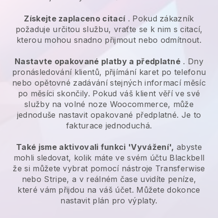
Získejte zaplaceno citací
. Pokud zákazník
požaduje určitou službu, vraťte se k nim s citací,
kterou mohou snadno přijmout nebo odmítnout.
Nastavte opakované platby a předplatné
. Dny
pronásledování klientů, přijímání karet po telefonu
nebo opětovné zadávání stejných informací měsíc
po měsíci skončily.
Pokud váš klient věří ve své
služby na volné noze Woocommerce, může
jednoduše nastavit opakované předplatné.
Je to
fakturace jednoduchá.
Také jsme aktivovali funkci 'Vyvážení',
abyste
mohli sledovat, kolik máte ve svém účtu
Blackbell
že si můžete vybrat pomocí nástroje Transferwise
nebo Stripe, a v reálném čase uvidíte peníze,
které vám přijdou na váš účet. Můžete dokonce
nastavit plán pro výplaty.