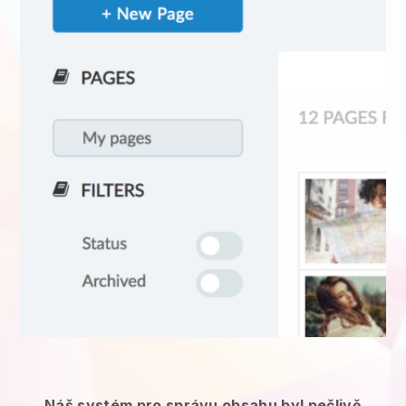
Náš systém pro správu obsahu byl pečlivě