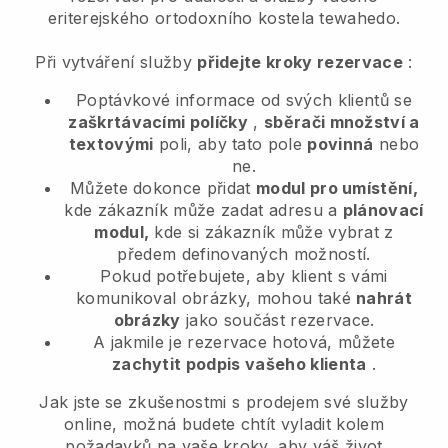
eriterejského ortodoxního kostela tewahedo.
Při vytváření služby
přidejte kroky rezervace
:
Poptávkové informace od svých klientů se
zaškrtávacími políčky
,
sběrači množství a
textovými
poli, aby tato pole
povinná
nebo
ne.
Můžete dokonce přidat
modul pro umístění,
kde zákazník může zadat adresu a
plánovací
modul,
kde si zákazník může vybrat z
předem definovaných možností.
Pokud potřebujete, aby klient s vámi
komunikoval obrázky, mohou také
nahrát
obrázky
jako součást rezervace.
A jakmile je rezervace hotová, můžete
zachytit podpis vašeho klienta
.
Jak jste se zkušenostmi s prodejem své služby
online, možná budete chtít vyladit kolem
požadavků na vaše kroky, aby váš život