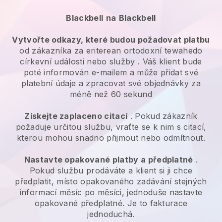
Blackbell
na
Blackbell
Vytvořte odkazy, které budou požadovat platbu
od zákazníka za
eriterean ortodoxní tewahedo
církevní události nebo služby
. Váš klient bude
poté informován e-mailem a může přidat své
platební údaje a zpracovat své objednávky za
méně než 60 sekund
Získejte zaplaceno citací
. Pokud zákazník
požaduje určitou službu, vraťte se k nim s citací,
kterou mohou snadno přijmout nebo odmítnout.
Nastavte opakované platby a předplatné
.
Pokud službu prodáváte a klient si ji chce
předplatit, místo opakovaného zadávání stejných
informací měsíc po měsíci, jednoduše nastavte
opakované předplatné. Je to fakturace
jednoduchá.