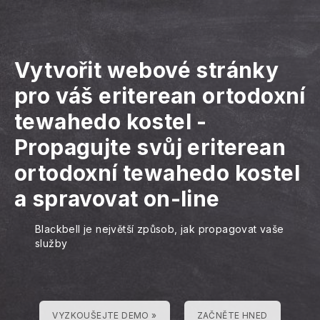
Vytvořit webové stránky
pro váš eriterean ortodoxní
tewahedo kostel
-
Propagujte svůj eriterean
ortodoxní tewahedo kostel
a spravovat on-line
Blackbell je největší způsob, jak propagovat vaše
služby
VYZKOUŠEJTE DEMO »
ZAČNĚTE HNED