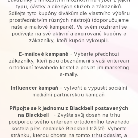
typu, částky a cílených služeb a zákazníků.
Sdílejte tyto kupóny divákům dle vlastního výběru
prostřednictvím různých nástrojů (doporučujeme
naše e-mailové kampaně). Ve svém rozhraní se
podívejte na své aktivní a expirované kupóny a
zákazníky, kteří kupón vykoupili.
E-mailové kampaně
-
Vyberte předchozí
zákazníky, kteří jsou obeznámeni s vaší eriterean
ortodoxní tewahedo kostel a poslat jim marketing
e-maily.
Influencer kampaň
- vytvořit a vypustit sociální
mediální partnerskou kampaň.
Připojte se k jednomu z
Blackbell
postavených
na
Blackbell
-
Zvyšte svůj dosah na trhu
podporou svého eriterean ortodoxního tewahedo
kostela přes nedaleké Blackbell tržiště.
Vyberte
stránku, kterou chcete na tomto trhu odeslat, a