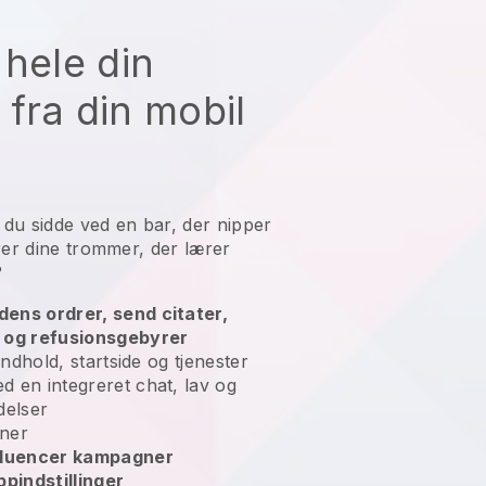
 hele din
fra din mobil
du sidde ved en bar, der nipper
rer dine trommer, der lærer
?
ens ordrer, send citater,
r og refusionsgebyrer
indhold, startside og tjenester
 en integreret chat, lav og
delser
ner
nfluencer kampagner
ppindstillinger