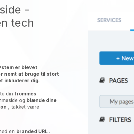
side -
en tech
stem er blevet
r nemt at bruge til stort
et inkluderer dig.
tte din
trommes
mmeside og
blænde dine
ion
, takket være
ed en
branded URL
.