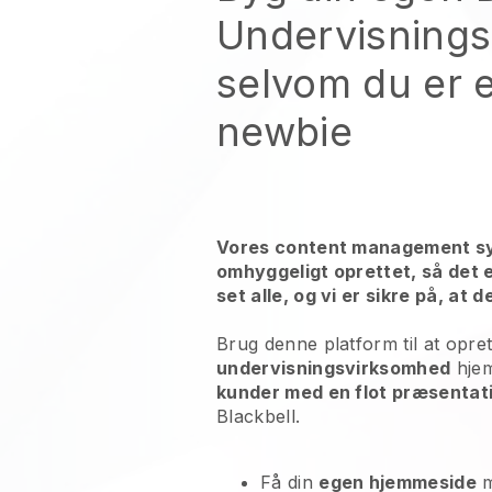
Undervisnings
selvom du er 
newbie
Vores content management sy
omhyggeligt oprettet, så det e
set alle, og vi er sikre på, at d
Brug denne platform til at opre
undervisningsvirksomhed
hje
kunder med en flot præsentat
Blackbell.
Få din
egen hjemmeside
m