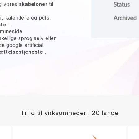
ug vores
skabeloner
til
oer, kalendere og pdfs.
ster
.
jemmeside
skellige sprog selv eller
e google artificial
sættelsestjeneste
.
Tillid til virksomheder i 20 lande