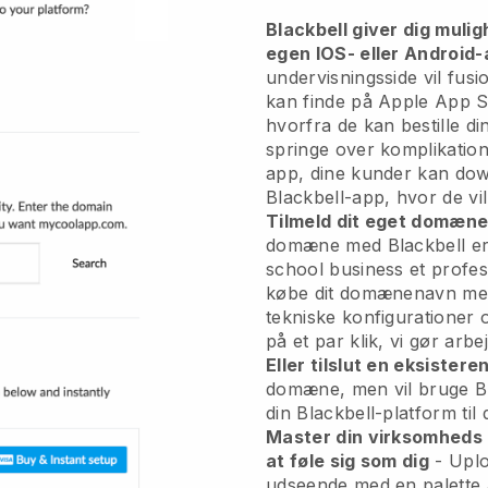
Blackbell giver dig mulig
egen IOS- eller Android-
undervisningsside vil fus
kan finde på Apple App St
hvorfra de kan bestille di
springe over komplikatio
app, dine kunder kan dow
Blackbell-app, hvor de vil
Tilmeld dit eget domæn
domæne med Blackbell er h
school business et profes
købe dit domænenavn med
tekniske konfigurationer
på et par klik, vi gør arbej
Eller tilslut en eksistere
domæne, men vil bruge Bl
din Blackbell-platform til
Master din virksomheds b
at føle sig som dig
- Uploa
udseende med en palette 