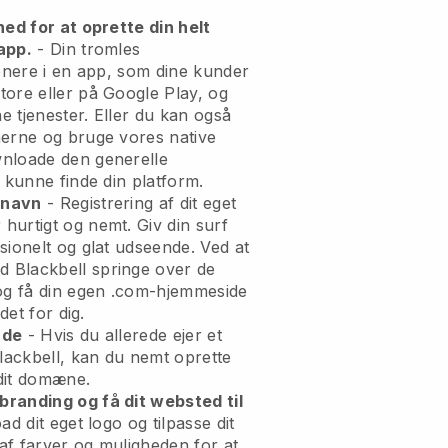
hed for at oprette din helt
app.
- Din tromles
ionere i en app, som dine kunder
ore eller på Google Play, og
ne tjenester. Eller du kan også
nerne og bruge vores native
nloade den generelle
 kunne finde din platform.
enavn
- Registrering af dit eget
urtigt og nemt. Giv din surf
sionelt og glat udseende. Ved at
 Blackbell springe over de
 og få din egen .com-hjemmeside
det for dig.
nde
- Hvis du allerede ejer et
ackbell, kan du nemt oprette
 dit domæne.
randing og få dit websted til
d dit eget logo og tilpasse dit
af farver og muligheden for at