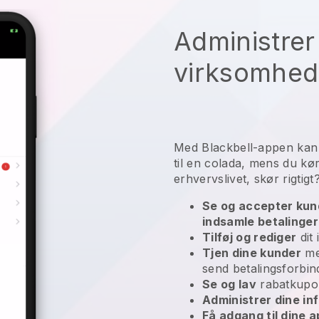
Administrer
virksomhed 
Med Blackbell-appen kan 
til en colada, mens du kø
erhvervslivet, skør rigtigt
Se og accepter kund
indsamle betalinge
Tilføj og rediger
dit 
Tjen dine kunder
med
send betalingsforbin
Se og lav
rabatkupo
Administrer dine i
Få adgang til dine a