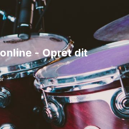
nline - Opret dit
er