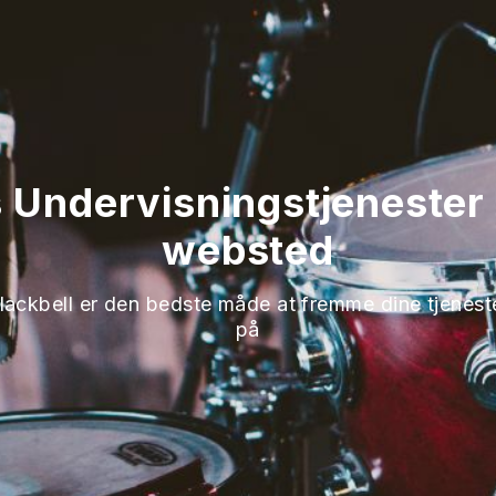
Undervisningstjenester o
websted
lackbell er den bedste måde at fremme dine tjenest
på