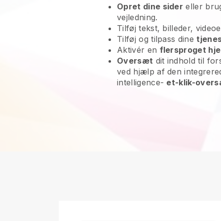
Opret dine sider
eller br
vejledning.
Tilføj tekst, billeder, vide
Tilføj og tilpass dine
tjene
Aktivér en
flersproget h
Oversæt
dit indhold til for
ved hjælp af den integrered
intelligence-
et-klik-over