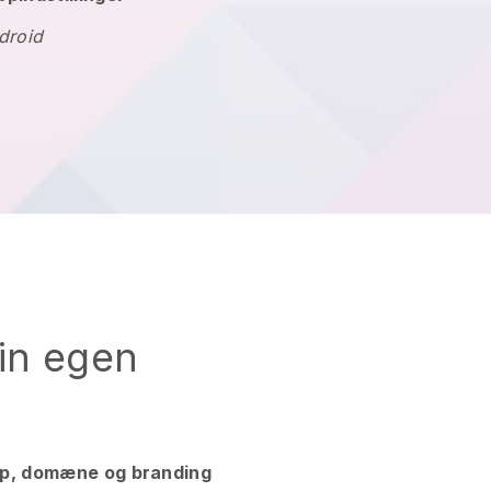
droid
din egen
pp, domæne og branding