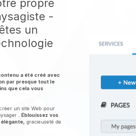
otre propre
aysagiste
-
êtes un
echnologie
contenu a été créé avec
tion par presque tout le
ns que cela vous
 créer un site Web pour
aysager
.
Éblouissez vos
 élégante,
gracieuseté de