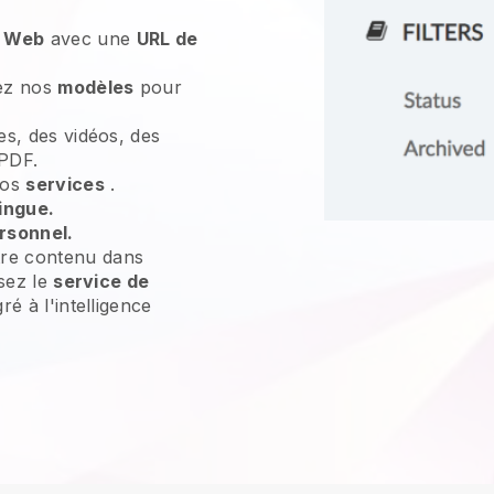
e Web
avec une
URL de
sez nos
modèles
pour
es, des vidéos, des
 PDF.
vos
services
.
ingue.
rsonnel.
re contenu dans
isez le
service de
ré à l'intelligence