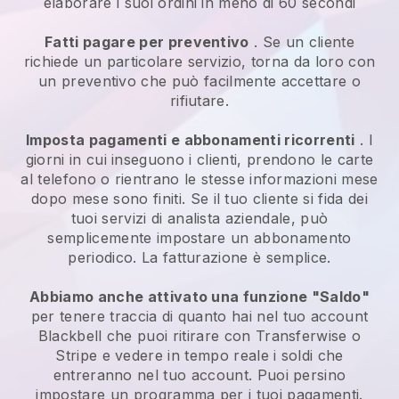
elaborare i suoi ordini in meno di 60 secondi
Fatti pagare per preventivo
. Se un cliente
richiede un particolare servizio, torna da loro con
un preventivo che può facilmente accettare o
rifiutare.
Imposta pagamenti e abbonamenti ricorrenti
. I
giorni in cui inseguono i clienti, prendono le carte
al telefono o rientrano le stesse informazioni mese
dopo mese sono finiti.
Se il tuo cliente si fida dei
tuoi servizi di analista aziendale, può
semplicemente impostare un abbonamento
periodico.
La fatturazione è semplice.
Abbiamo anche attivato una funzione "Saldo"
per tenere traccia di quanto hai nel tuo account
Blackbell
che puoi ritirare con Transferwise o
Stripe e vedere in tempo reale i soldi che
entreranno nel tuo account. Puoi persino
impostare un programma per i tuoi pagamenti.