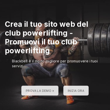
Crea il tuo sito web del
club powerlifting
-
Promuovi il tuo club
powerlifting
Blackbell è il modo migliore per promuovere i tuoi
servizi
PROVA LA DEMO »
INIZIA ORA