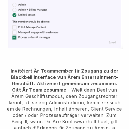
Invitéiert Är Teammember fir Zougang zu der
Blackbell Interface vun Ärem Entertainment-
Geschäft.
Aktivéiert gemeinsam zesummen.
Gitt Är Team zesumme
- Wielt deen Deel vun
Ärem Geschäftsmodus, deen Zougangsrechter
kënnt, ob se eng Administratioun, këmmere sech
ëm de Rechnungen, Inhalt änneren, Client Service
oder / oder Prozessaufträger verwalten. Zum
Beispill, wann Dir Äre Kont iwwerholl huet, gitt
einfach d'Erlaabnis fir Zougang zu Admin- a