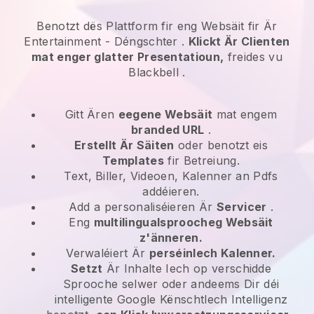
Benotzt dës Plattform fir eng Websäit fir
Är
Entertainment - Déngschter
.
Klickt Är Clienten
mat enger glatter Presentatioun,
freides vu
Blackbell
.
Gitt Ären
eegene Websäit
mat engem
branded URL
.
Erstellt Är Säiten
oder benotzt eis
Templates
fir Betreiung.
Text, Biller, Videoen, Kalenner an Pdfs
addéieren.
Add a personaliséieren Är
Servicer
.
Eng
multilingualsproocheg Websäit
z'änneren.
Verwaléiert Är
perséinlech Kalenner.
Setzt
Är Inhalte Iech op verschidde
Sprooche selwer oder andeems Dir déi
intelligente Google Kënschtlech Intelligenz