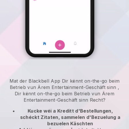
Mat der
Blackbell
App
Dir kënnt on-the-go beim
Betrieb vun Ärem Entertainment-Geschäft sinn
,
Dir kënnt on-the-go beim Betrieb vun Ärem
Entertainment-Geschäft sinn
Recht?
Kucke wéi a Kreditt d'Bestellungen,
schéckt Zitaten, sammelen d'Bezuelung a
bezuelen Käschten