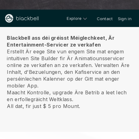
Explore
Contact
Sign in
Iwwert ons
Blackbell ass déi gréisst Méiglechkeet, Är
Entertainment-Servicer ze verkafen
Erstellt Är eege Site vun engem Site mat engem
intuitiven Site Builder fir Är Animatiounsservicer
online ze verkafen an ze verkafen.
Verwalten Äre
Inhalt, d'Bezuelungen, den Kafiservice an den
perséinlechen Kalenner op der Gitt mat enger
mobiler App.
Maacht Kontrolle, upgrade Äre Betrib a leet Iech
en erfollegräicht Weltklass.
All dat, fir just $ 5 pro Mount.