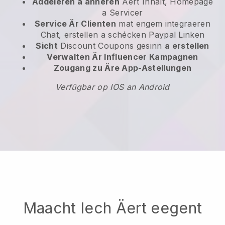
Addéieren a änneren
Äert Inhalt, Homepage
a Servicer
Service Är Clienten
mat engem integraeren
Chat, erstellen a schécken Paypal Linken
Sicht
Discount Coupons gesinn
a erstellen
Verwalten Är Influencer Kampagnen
Zougang zu Äre App-Astellungen
Verfügbar op IOS an Android
Maacht Iech Äert eegent