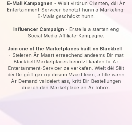
E-Mail Kampagnen
-
Wielt virdrun Clienten, déi Är
Entertainment-Servicer benotzt hunn a Marketing-
E-Mails geschéckt hunn.
Influencer Campaign
- Erstelle a starten eng
Social Media Affiliate-Kampagne.
Join one of the Marketplaces built on Blackbell
-
Steieren Är Maart erreechend andeems Dir mat
Blackbell Marketplaces benotzt kaafen fir Är
Entertainment-Servicer ze verkafen.
Wielt déi Säit
déi Dir géift gär op dësem Maart leien, a fille wann
Är Demand validéiert ass, kritt Dir Bestellungen
duerch den Marketplace an Är Inbox.