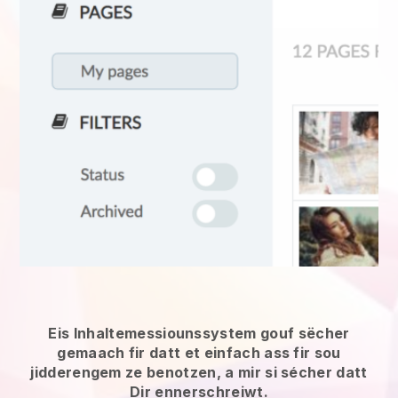
Eis Inhaltemessiounssystem gouf sëcher
gemaach fir datt et einfach ass fir sou
jidderengem ze benotzen, a mir si sécher datt
Dir ennerschreiwt.