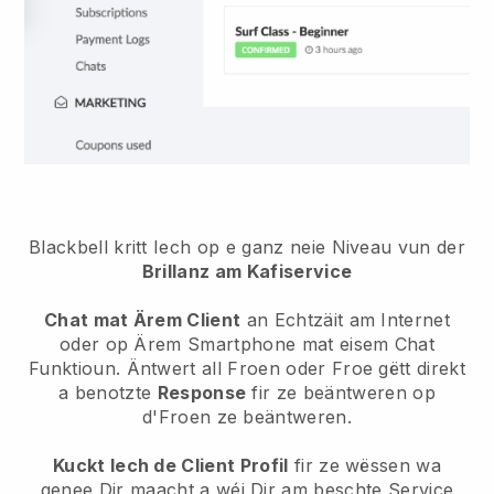
Blackbell kritt Iech op e ganz neie Niveau vun der
Brillanz am Kafiservice
Chat mat Ärem Client
an Echtzäit am Internet
oder op Ärem Smartphone mat eisem Chat
Funktioun. Äntwert all Froen oder Froe gëtt direkt
a benotzte
Response
fir ze beäntweren op
d'Froen ze beäntweren.
Kuckt Iech de Client Profil
fir ze wëssen wa
genee Dir maacht a wéi Dir am beschte Service