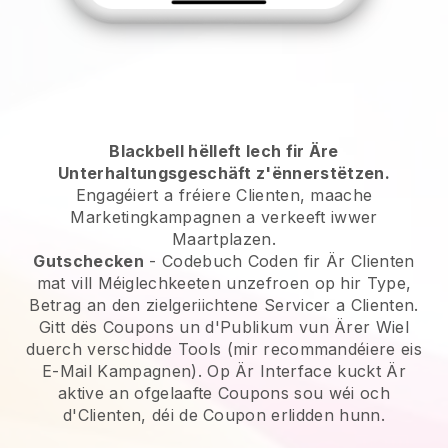
Blackbell hëlleft Iech fir Äre
Unterhaltungsgeschäft z'ënnerstëtzen.
Engagéiert a fréiere Clienten, maache
Marketingkampagnen a verkeeft iwwer
Maartplazen.
Gutschecken
- Codebuch Coden fir Är Clienten
mat vill Méiglechkeeten unzefroen op hir Type,
Betrag an den zielgeriichtene Servicer a Clienten.
Gitt dës Coupons un d'Publikum vun Ärer Wiel
duerch verschidde Tools (mir recommandéiere eis
E-Mail Kampagnen). Op Är Interface kuckt Är
aktive an ofgelaafte Coupons sou wéi och
d'Clienten, déi de Coupon erlidden hunn.