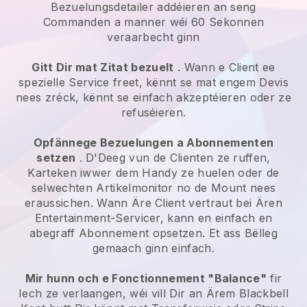
Bezuelungsdetailer addéieren an seng
Commanden a manner wéi 60 Sekonnen
veraarbecht ginn
Gitt Dir mat Zitat bezuelt
. Wann e Client ee
spezielle Service freet, kënnt se mat engem Devis
nees zréck, kënnt se einfach akzeptéieren oder ze
refuséieren.
Opfännege Bezuelungen a Abonnementen
setzen
. D'Deeg vun de Clienten ze ruffen,
Karteken iwwer dem Handy ze huelen oder de
selwechten Artikelmonitor no de Mount nees
eraussichen.
Wann Äre Client vertraut bei Ären
Entertainment-Servicer, kann en einfach en
abegraff Abonnement opsetzen.
Et ass Bëlleg
gemaach ginn einfach.
Mir hunn och e Fonctionnement "Balance"
fir
Iech ze verlaangen, wéi vill Dir an Ärem
Blackbell