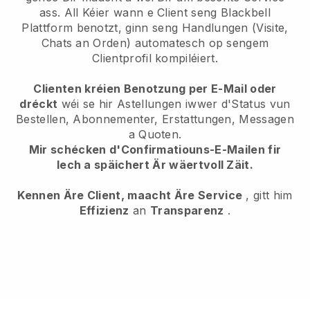
ass. All Kéier wann e Client seng
Blackbell
Plattform benotzt, ginn seng Handlungen (Visite,
Chats an Orden) automatesch op sengem
Clientprofil kompiléiert.
Clienten kréien Benotzung per E-Mail oder
dréckt
wéi se hir Astellungen iwwer d'Status vun
Bestellen, Abonnementer, Erstattungen, Messagen
a Quoten.
Mir schécken d'Confirmatiouns-E-Mailen fir
Iech a späichert Är wäertvoll Zäit.
Kennen Äre Client, maacht Äre Service
, gitt him
Effizienz
an
Transparenz
.