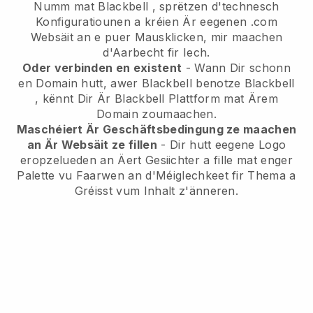
Numm mat
Blackbell
, sprëtzen d'technesch
Konfiguratiounen a kréien Är eegenen .com
Websäit an e puer Mausklicken, mir maachen
d'Aarbecht fir Iech.
Oder verbinden en existent
- Wann Dir schonn
en Domain hutt, awer
Blackbell
benotze
Blackbell
, kënnt Dir Är
Blackbell
Plattform mat Ärem
Domain zoumaachen.
Maschéiert Är Geschäftsbedingung ze maachen
an Är Websäit ze fillen
- Dir hutt eegene Logo
eropzelueden an Äert Gesiichter a fille mat enger
Palette vu Faarwen an d'Méiglechkeet fir Thema a
Gréisst vum Inhalt z'änneren.