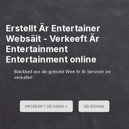
Erstellt Är Entertainer
Websäit
-
Verkeeft Är
Entertainment
Entertainment online
Blackbell ass de gréisste Wee fir Är Servicer ze
verkafen
PROBÉIERT DÉI DEMO »
GÉI BEGINN