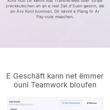
Kont hutt Dir kënnt mat Transferweis oder Stripe
zréckkutschen an an e real Zäit d'Suen gesinn, déi
an Äre Kont kommen. Dir kënnt e Plang fir Är
Pay-outs maachen.
E Geschäft kann net ëmmer
ouni Teamwork bloufen