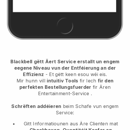
Blackbell
gëtt Äert Service erstallt un engem
eegene Niveau vun der Entféierung an der
Effizienz
- Et gëtt keen esou wéi eis.
Mir hunn vill
intuitiv Tools
fir Iech
fir den
perfekten Bestellungsfuerder
fir Ären
Entertainment-Service
.
Schrëften addéieren
beim Schafe vun engem
Service:
Gitt Informatiounen aus Äre Clienten mat
Checkboxen, Quantitéit Keefer an