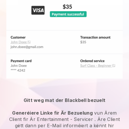
Gitt weg mat der Blackbell bezuelt
Generéiere Linke fir Är Bezuelung
vun Ärem
Client fir Är
Entertainment - Servicer
. Äre Client
gëtt dann per E-Mail informéiert a kënnt hir