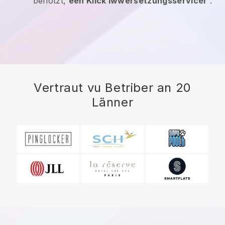
benotzt,
een Klick Iwwersetzungsservicer
.
Vertraut vu Betriber an 20
Länner