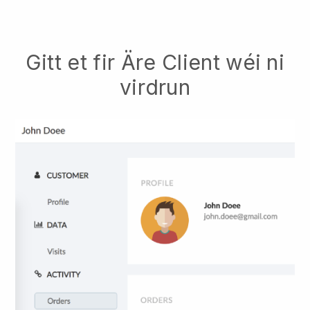
Gitt et fir Äre Client wéi ni
virdrun