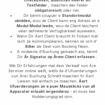
Textfelder
, maachen dës Felder
obligatoresch
oder net.
Dir kënnt souguer e
Standortmodul
ubidden,
wou de Client kann eng Adress an e
Modul Modul leeën,
wou de Client tëschent
véier definéierte Verfügbarkeet auswielen.
Wann Dir Äert Client braucht fir Fotoen mat
Iech ze kommunizéieren, kënnen se och d'
Biller
als Deel vum Booking fléien.
A nodeems d'Buchung gemaach ass, kënnt
Dir
Är Signatur op Ärem Client erfassen
.
Wéi Dir Erfahrungen mat dem Verkaaf vun Äre
Servicer online wëllt, wëlls de d'Ufuerderungen
vun Ärer Buchung Schrëtt maachen fir Äert
Liewen méi einfach ze maachen.
Äert
Ufuerderungen an e puer Mausklicks vun all
Apparater erlaabt iergendwou
- et muss kee
Kodéierungsgrad sinn.