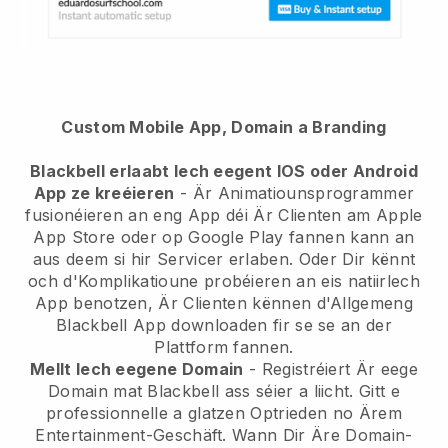
Custom Mobile App, Domain a Branding
Blackbell erlaabt Iech eegent IOS oder Android
App ze kreéieren
-
Är Animatiounsprogrammer
fusionéieren an eng App
déi Är Clienten am Apple
App Store oder op Google Play fannen kann an
aus deem si hir Servicer erlaben. Oder Dir kënnt
och d'Komplikatioune probéieren an eis natiirlech
App benotzen, Är Clienten kënnen d'Allgemeng
Blackbell
App downloaden fir se se an der
Plattform fannen.
Mellt Iech eegene Domain
- Registréiert Är eege
Domain mat
Blackbell
ass séier a liicht.
Gitt e
professionnelle a glatzen Optrieden no Ärem
Entertainment-Geschäft.
Wann Dir Äre Domain-