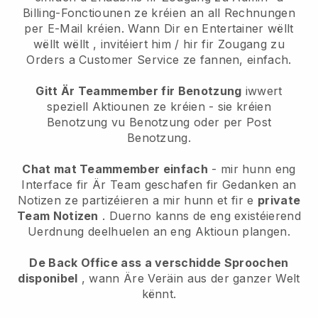
Billing-Fonctiounen ze kréien an all Rechnungen
per E-Mail kréien.
Wann Dir en Entertainer wëllt
wëllt wëllt
, invitéiert him / hir fir Zougang zu
Orders a Customer Service ze fannen, einfach.
Gitt Är Teammember fir Benotzung
iwwert
speziell Aktiounen ze kréien - sie kréien
Benotzung vu Benotzung oder per Post
Benotzung.
Chat mat Teammember einfach
- mir hunn eng
Interface fir Är Team geschafen fir Gedanken an
Notizen ze partizéieren a mir hunn et fir e
private
Team Notizen
. Duerno kanns de eng existéierend
Uerdnung deelhuelen an eng Aktioun plangen.
De Back Office ass a verschidde Sproochen
disponibel
, wann Äre Veräin aus der ganzer Welt
kënnt.