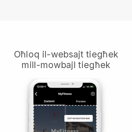
Oħloq il-websajt tiegħek
mill-mowbajl tiegħek