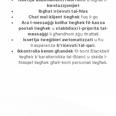
kwotazzjonijiet
Ibgħat
irċevuti tal-ħlas
Chat mal-klijent tiegħek
fuq il-go
Ara l-messaġġi kollha tiegħek fil-kaxxa
postali tiegħek
u
stabbilixxi l-prijorità tal-
messaġġi
li għandhom jiġu ttrattati
Issettja tweġibiet awtomatizzati
u ħu
trasparenza
b'riċevuti tal-qari.
Ikkontrolla kemm għandek
fil-kont Blackbell
tiegħek b'karatteristika tal-Bilanċ u skeda l-
ħlasijiet tiegħek għall-kont personali tiegħek.