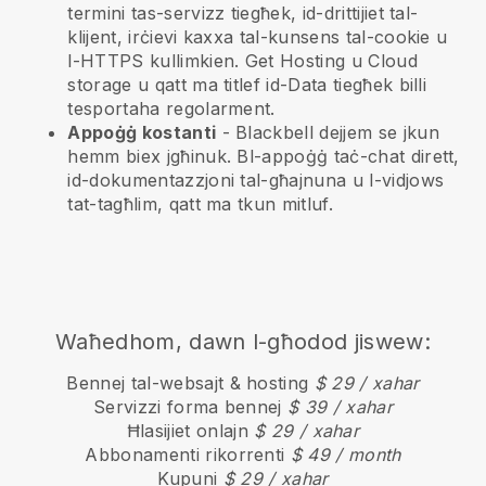
termini tas-servizz tiegħek, id-drittijiet tal-
klijent, irċievi kaxxa tal-kunsens tal-cookie u
l-HTTPS kullimkien. Get Hosting u Cloud
storage u qatt ma titlef id-Data tiegħek billi
tesportaha regolarment.
Appoġġ kostanti
-
Blackbell
dejjem se jkun
hemm biex jgħinuk. Bl-appoġġ taċ-chat dirett,
id-dokumentazzjoni tal-għajnuna u l-vidjows
tat-tagħlim, qatt ma tkun mitluf.
Waħedhom, dawn l-għodod jiswew:
Bennej tal-websajt & hosting
$ 29 / xahar
Servizzi forma bennej
$ 39 / xahar
Ħlasijiet onlajn
$ 29 / xahar
Abbonamenti rikorrenti
$ 49 / month
Kupuni
$ 29 / xahar