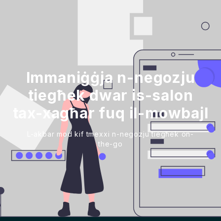
Immaniġġja n-negozju
tiegħek dwar is-salon
tax-xagħar fuq il-mowbajl
L-akbar mod kif tmexxi n-negozju tiegħek on-
the-go