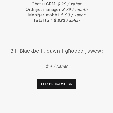
Chat u CRM
$ 29 / xahar
Ordnijiet manager
$ 79 / month
Maniġer mobbli
$ 99 / xahar
Total ta '
$ 382 / xahar
Bil-
Blackbell
, dawn l-għodod jiswew:
$ 4 / xahar
IBDA PROVA ĦIELSA