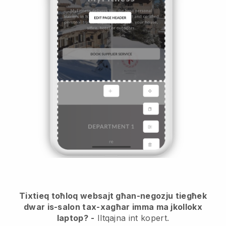
Tixtieq toħloq websajt għan-negozju tiegħek
dwar is-salon tax-xagħar imma ma jkollokx
laptop?
-
Iltqajna int kopert.