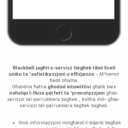
Blackbell
jagħti s-servizz tiegħek tibni livell
uniku ta 'sofistikazzjoni u effiċjenza
- M'hemm
ħadd bħalna.
Għandna ħafna
għodod intuwittivi
għalik biex
noħolqu l-fluss perfett ta 'prenotazzjoni
għas-
servizzi tal-parrukkiera tiegħek
, kollha mill-
għas-
servizzi tal-parrukkiera tiegħek
tiegħek.
Itlob informazzjoni mingħand il-klijenti tiegħek