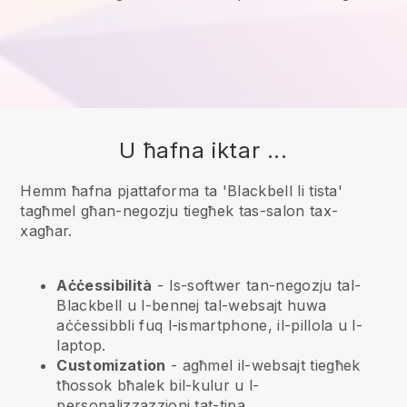
U ħafna iktar ...
Hemm ħafna pjattaforma ta 'Blackbell li tista'
tagħmel għan-negozju tiegħek tas-salon tax-
xagħar.
Aċċessibilità
- Is-softwer tan-negozju tal-
Blackbell
u l-bennej tal-websajt huwa
aċċessibbli fuq l-ismartphone, il-pillola u l-
laptop.
Customization
- agħmel il-websajt tiegħek
tħossok bħalek bil-kulur u l-
personalizzazzjoni tat-tipa.