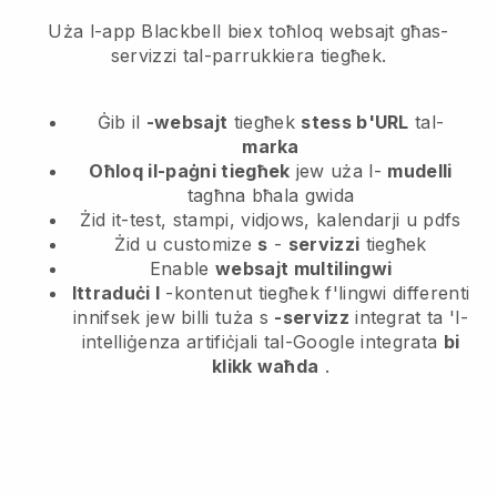
Uża l-app Blackbell biex toħloq websajt għas-
servizzi tal-parrukkiera tiegħek.
Ġib il
-websajt
tiegħek
stess b'URL
tal-
marka
Oħloq il-paġni tiegħek
jew uża l-
mudelli
tagħna bħala gwida
Żid it-test, stampi, vidjows, kalendarji u pdfs
Żid u customize
s
-
servizzi
tiegħek
Enable
websajt multilingwi
Ittraduċi l
-kontenut tiegħek f'lingwi differenti
innifsek jew billi tuża s
-servizz
integrat ta 'l-
intelliġenza artifiċjali tal-Google integrata
bi
klikk waħda
.