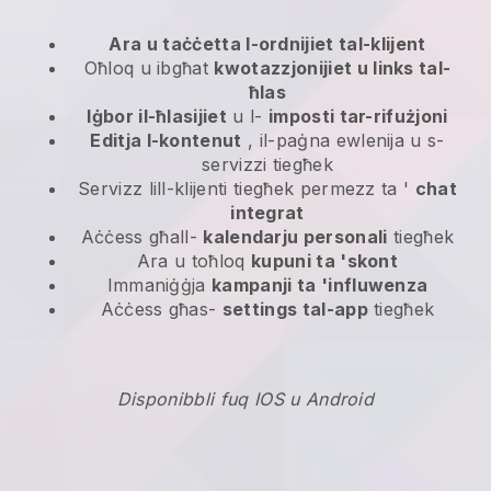
Ara u taċċetta l-ordnijiet tal-klijent
Oħloq u ibgħat
kwotazzjonijiet u links tal-
ħlas
Iġbor il-ħlasijiet
u l-
imposti tar-rifużjoni
Editja l-kontenut
, il-paġna ewlenija u s-
servizzi tiegħek
Servizz lill-klijenti tiegħek permezz ta '
chat
integrat
Aċċess għall-
kalendarju personali
tiegħek
Ara u toħloq
kupuni ta 'skont
Immaniġġja
kampanji ta 'influwenza
Aċċess għas-
settings tal-app
tiegħek
Disponibbli fuq IOS u Android