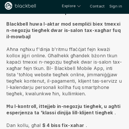
Explore
Contact
Sign in
Fuqna
Blackbell huwa l-aktar mod sempliċi biex tmexxi
n-negozju tiegħek dwar is-salon tax-xagħar fuq
il-mowbajl
Aħna ngħixu f'dinja b'ritmu ffaċċjat fejn kważi
kollox jiġri online.
Għalhekk għandek bżonn tkun
kapaċi tmexxi n-negozju tiegħek dwar is-salon tax-
xagħar fejn tkun.
Bl-
Blackbell
Mobile App, inti
tista 'toħloq website tiegħek online, jimmaniġġjaw
tiegħek kontenut, il-pagamenti, klijent tas-servizz u
l-kalendarju personali kollha fuq smartphone
tiegħek, kwalunkwe ħin, kullimkien.
Ħu l-kontroll, ittejjeb in-negozju tiegħek, u agħti
esperjenza ta 'klassi dinjija lill-klijent tiegħek
.
Dan kollu, għal
$ 4 biss fix-xahar
.