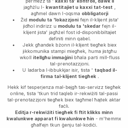
permezz ta ’
kaxxi ta’ kontroll, dawk li
jagħżlu l-
kwantitajiet u kaxxi tat-test
,
agħmel dawn l-oqsma
obbligatorji
Żid
modulu ta 'lokazzjoni
fejn il-klijent jista'
jidħol indirizz u
modulu ta 'skedar
fejn il-
klijent jista' jagħżel fost id-disponibbiltajiet
definiti minn qabel.
Jekk għandek bżonn il-klijent tiegħek biex
jikkomunika stampi miegħek, huma jistgħu
wkoll
itellgħu immaġini
bħala parti mill-fluss
tal-prenotazzjoni.
U ladarba l-ibbukkjar isir, tista '
taqbad il-
firma tal-klijent tiegħek
.
Hekk kif tesperjenza mal-bejgħ tas-servizz tiegħek
online, tista 'tkun trid taqleb ir-rekwiżiti tal-passi
tal-prenotazzjoni tiegħek biex tagħmel ħajtek aktar
faċli.
Editja r-rekwiżiti tiegħek fi ftit klikks minn
kwalunkwe apparat fi kwalunkwe ħin
- m'hemmx
għalfejn tkun ġenju tal-kodiċi.