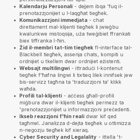
Kalendarju Personali
- dejjem ibqa 'fuq il-
prenotazzjonijiet u l-laqgħat tiegħek.
Komunikazzjoni immedjata
- chat
direttament mal-klijenti tiegħek li jwieġbu
kwalunkwe mistoqsija, uża tweġibiet ffrankati
biex tiffranka l-ħin.
Żid il-membri tat-tim tiegħek
fl-interface tal-
Blackbell
tiegħek, assenja chats, kompiti u
ordnijiet u tkellem dwar ordnijiet eżistenti.
Websajt multilingwi
- ittraduċi l-kontenut
tiegħek f’ħafna lingwi li tixtieq lilek innifsek jew
bis-servizz tagħna ta ’traduzzjoni ta’ klikk
waħda.
Profili tal-klijenti
- aċċess għall-profili
miġbura dwar il-klijenti tiegħek permezz ta
'prenotazzjonijiet u informazzjoni preċedenti.
Ikseb reazzjoni f'ħin reali
dwar kif qed
tagħmel. Janalizza d-dejta tiegħek u ottimizza
n-negozju tiegħek kif xieraq.
Cyber Security and Legalality
- ittella 't-