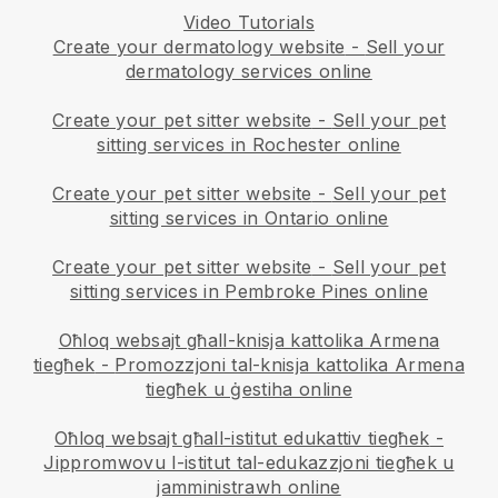
Video Tutorials
Create your dermatology website
-
Sell your
dermatology services online
Create your pet sitter website
-
Sell your pet
sitting services in Rochester online
Create your pet sitter website
-
Sell your pet
sitting services in Ontario online
Create your pet sitter website
-
Sell your pet
sitting services in Pembroke Pines online
Oħloq websajt għall-knisja kattolika Armena
tiegħek
-
Promozzjoni tal-knisja kattolika Armena
tiegħek u ġestiha online
Oħloq websajt għall-istitut edukattiv tiegħek
-
Jippromwovu l-istitut tal-edukazzjoni tiegħek u
jamministrawh online