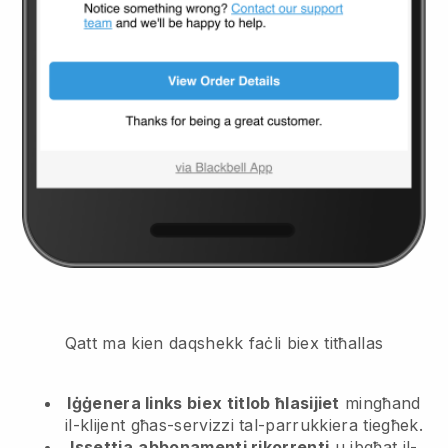
Qatt ma kien daqshekk faċli biex titħallas
Iġġenera links biex titlob ħlasijiet
mingħand
il-klijent
għas-servizzi tal-parrukkiera tiegħek.
Issettja
abbonamenti rikorrenti
u ibgħat il-