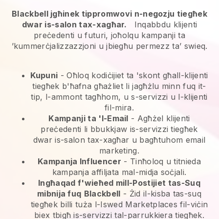
Blackbell jgħinek tippromwovi n-negozju tiegħek
dwar is-salon tax-xagħar.
Inqabbdu klijenti
preċedenti u futuri, joħolqu kampanji ta
’kummerċjalizzazzjoni u jbiegħu permezz ta’ swieq.
Kupuni
- Oħloq kodiċijiet ta 'skont għall-klijenti
tiegħek b'ħafna għażliet li jagħżlu minn fuq it-
tip, l-ammont tagħhom, u s-servizzi u l-klijenti
fil-mira.
Kampanji ta 'l-Email
-
Agħżel klijenti
preċedenti li bbukkjaw is-servizzi tiegħek
dwar is-salon tax-xagħar u bagħtuhom email
marketing.
Kampanja Influencer
- Tinħoloq u titnieda
kampanja affiljata mal-midja soċjali.
Ingħaqad f'wieħed mill-Postijiet tas-Suq
mibnija fuq
Blackbell
-
Żid il-kisba tas-suq
tiegħek billi tuża l-Iswed Marketplaces fil-viċin
biex tbigħ is-servizzi tal-parrukkiera tiegħek.