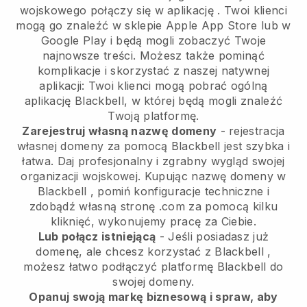
wojskowego połączy się w aplikację
. Twoi klienci
mogą go znaleźć w sklepie Apple App Store lub w
Google Play i będą mogli zobaczyć Twoje
najnowsze treści. Możesz także pominąć
komplikacje i skorzystać z naszej natywnej
aplikacji: Twoi klienci mogą pobrać ogólną
aplikację Blackbell, w której będą mogli znaleźć
Twoją platformę.
Zarejestruj własną nazwę domeny
- rejestracja
własnej domeny za pomocą
Blackbell
jest szybka i
łatwa.
Daj profesjonalny i zgrabny wygląd swojej
organizacji wojskowej.
Kupując nazwę domeny w
Blackbell
, pomiń konfiguracje techniczne i
zdobądź własną stronę .com za pomocą kilku
kliknięć, wykonujemy pracę za Ciebie.
Lub połącz istniejącą
- Jeśli posiadasz już
domenę, ale chcesz korzystać z
Blackbell
,
możesz łatwo podłączyć platformę
Blackbell
do
swojej domeny.
Opanuj swoją markę biznesową i spraw, aby