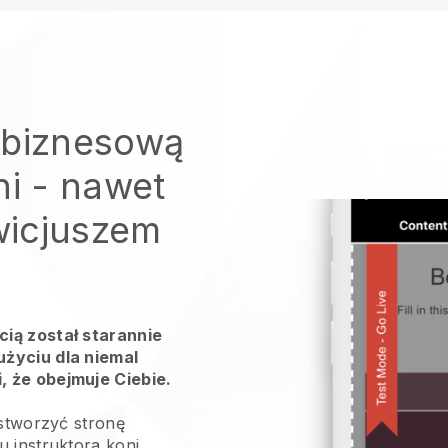
 biznesową
ni
- nawet
owicjuszem
ią został starannie
życiu dla niemal
 że obejmuje Ciebie.
 stworzyć stronę
 instruktora koni.