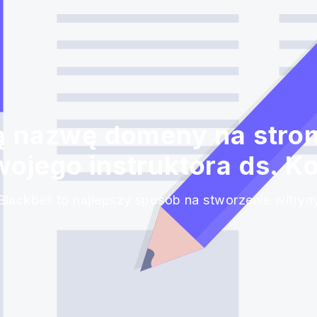
 nazwę domeny na stron
wojego instruktora ds. Ko
Blackbell to najlepszy sposób na stworzenie witryn