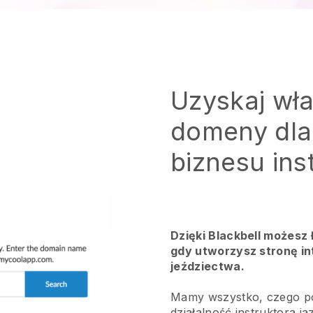
Uzyskaj wł
domeny dla
biznesu ins
Dzięki Blackbell możesz
gdy utworzysz stronę in
jeździectwa.
Mamy wszystko, czego po
działalność instruktora j