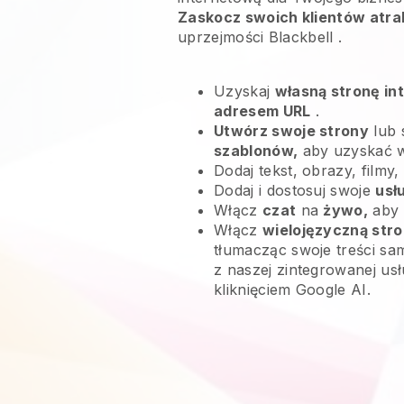
Zaskocz swoich klientów atra
uprzejmości
Blackbell
.
Uzyskaj
własną stronę in
adresem URL
.
Utwórz swoje strony
lub 
szablonów,
aby uzyskać 
Dodaj tekst, obrazy, filmy,
Dodaj i dostosuj swoje
usł
Włącz
czat
na
żywo,
aby 
Włącz
wielojęzyczną str
tłumacząc swoje treści sam
z naszej zintegrowanej us
kliknięciem Google AI.