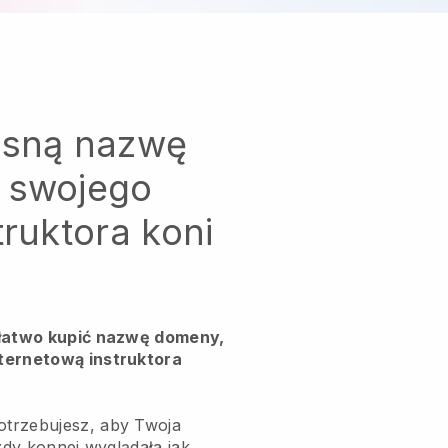
asną nazwę
 swojego
truktora koni
 łatwo kupić nazwę domeny,
ternetową instruktora
trzebujesz, aby Twoja
azdy konnej wyglądała jak