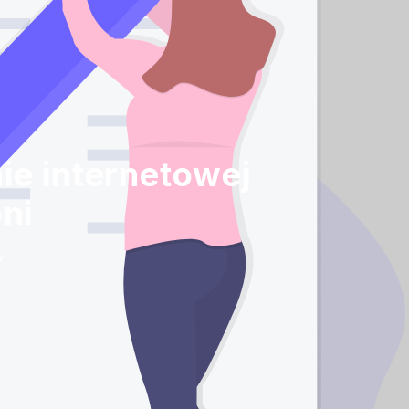
ie internetowej
ni
y