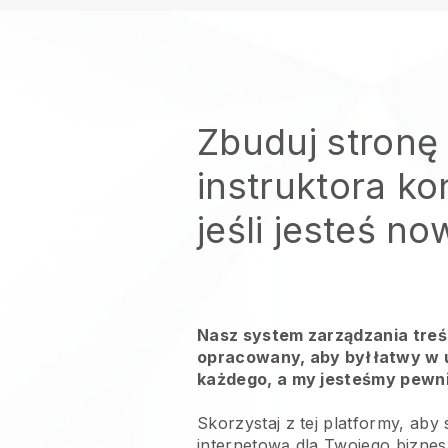
Zbuduj stronę
instruktora ko
jeśli jesteś n
Nasz system zarządzania treśc
opracowany, aby był łatwy w u
każdego, a my jesteśmy pewni,
Skorzystaj z tej platformy, aby
internetową dla Twojego biznesu