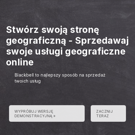
Stwórz swoją stronę
geograficzną
-
Sprzedawaj
swoje usługi geograficzne
online
Blackbell to najlepszy sposób na sprzedaż
twoich usług
WYPRÓBUJ WERSJĘ
ZACZNIJ
DEMONSTRACYJNĄ »
TERAZ