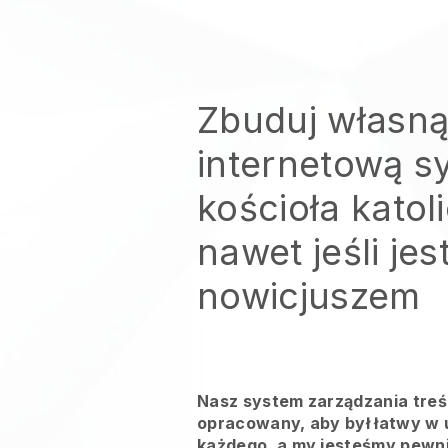
Zbuduj własną
internetową s
kościoła katol
nawet jeśli jes
nowicjuszem
Nasz system zarządzania treśc
opracowany, aby był łatwy w u
każdego, a my jesteśmy pewni,