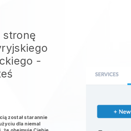
 stronę
yryjskiego
ickiego
-
teś
ią został starannie
życiu dla niemal
 że obejmuje Ciebie.