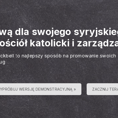
wą dla swojego syryjskie
ściół katolicki i zarządz
ackbell to najlepszy sposób na promowanie swoich
ług
YPRÓBUJ WERSJĘ DEMONSTRACYJNĄ »
ZACZNIJ TER