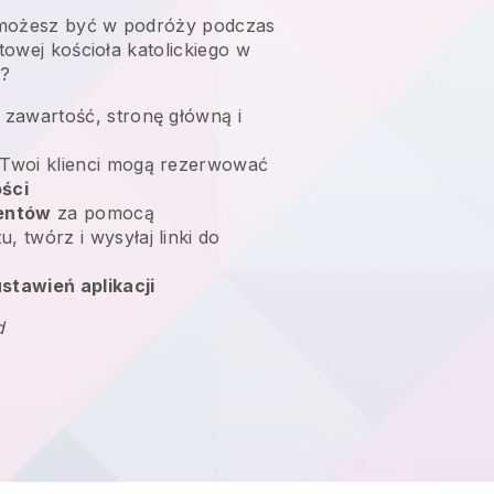
możesz być w podróży podczas
etowej kościoła katolickiego w
e?
 zawartość, stronę główną i
Twoi klienci mogą rezerwować
ści
ientów
za pomocą
, twórz i wysyłaj linki do
stawień aplikacji
d