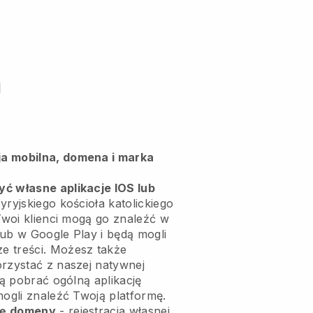
m
a mobilna, domena i marka
ć własne aplikacje IOS lub
yryjskiego kościoła katolickiego
Twoi klienci mogą go znaleźć w
lub w Google Play i będą mogli
e treści. Możesz także
orzystać z naszej natywnej
gą pobrać ogólną aplikację
mogli znaleźć Twoją platformę.
wę domeny
- rejestracja własnej