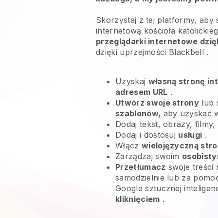
Skorzystaj z tej platformy, aby
internetową kościoła katolickieg
przeglądarki internetowe dzię
dzięki uprzejmości
Blackbell
.
Uzyskaj
własną stronę in
adresem URL
.
Utwórz swoje strony
lub 
szablonów,
aby uzyskać 
Dodaj tekst, obrazy, filmy,
Dodaj i dostosuj
usługi
.
Włącz
wielojęzyczną stro
Zarządzaj swoim
osobisty
Przetłumacz
swoje treści 
samodzielnie lub za pomoc
Google sztucznej inteligen
kliknięciem
.