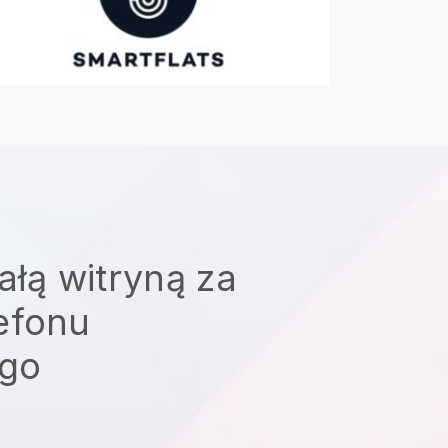
ałą witryną za
efonu
go