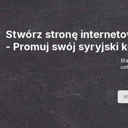
Stwórz stronę interneto
-
Promuj swój syryjski ko
Bl
us
W