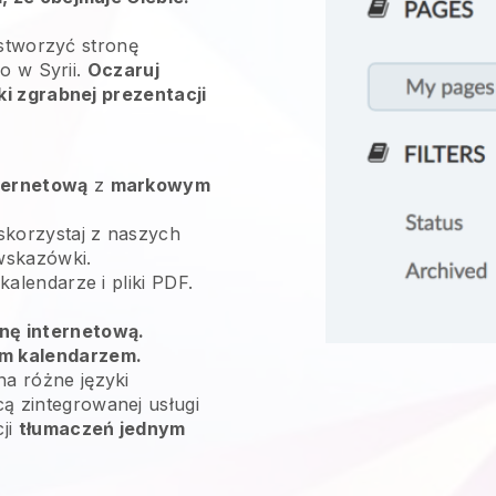
 stworzyć stronę
o w Syrii.
Oczaruj
ki zgrabnej prezentacji
ternetową
z
markowym
skorzystaj z naszych
wskazówki.
 kalendarze i pliki PDF.
nę internetową.
m kalendarzem.
na różne języki
ą zintegrowanej usługi
cji
tłumaczeń jednym