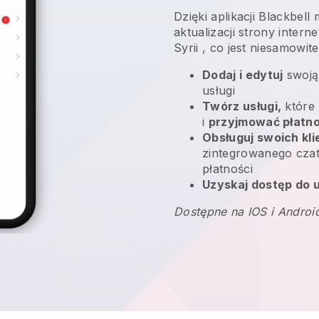
Dzięki aplikacji
Blackbell
aktualizacji strony intern
Syrii
, co jest niesamowit
Dodaj i edytuj
swoją
usługi
Twórz usługi,
które 
i
przyjmować płatno
Obsługuj swoich kl
zintegrowanego czatu
płatności
Uzyskaj dostęp do u
Dostępne na IOS i Androi