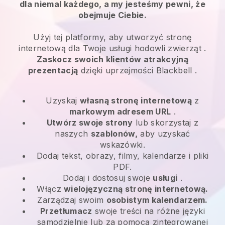
dla niemal każdego, a my jesteśmy pewni, że
obejmuje Ciebie.
Użyj tej platformy, aby utworzyć stronę
internetową dla
Twoje usługi hodowli zwierząt
.
Zaskocz swoich klientów atrakcyjną
prezentacją
dzięki uprzejmości
Blackbell
.
Uzyskaj
własną stronę internetową
z
markowym adresem URL
.
Utwórz swoje strony
lub skorzystaj z
naszych
szablonów,
aby uzyskać
wskazówki.
Dodaj tekst, obrazy, filmy, kalendarze i pliki
PDF.
Dodaj i dostosuj swoje
usługi
.
Włącz
wielojęzyczną stronę internetową.
Zarządzaj swoim
osobistym kalendarzem.
Przetłumacz
swoje treści na różne języki
samodzielnie lub za pomocą zintegrowanej