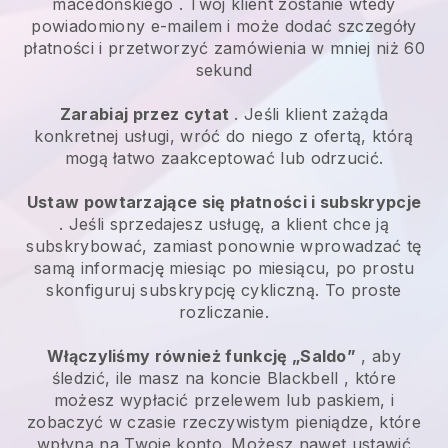
macedońskiego
. Twój klient zostanie wtedy
powiadomiony e-mailem i może dodać szczegóły
płatności i przetworzyć zamówienia w mniej niż 60
sekund
Zarabiaj przez cytat
. Jeśli klient zażąda
konkretnej usługi, wróć do niego z ofertą, którą
mogą łatwo zaakceptować lub odrzucić.
Ustaw powtarzające się płatności i subskrypcje
. Jeśli sprzedajesz usługę, a klient chce ją
subskrybować, zamiast ponownie wprowadzać tę
samą informację miesiąc po miesiącu, po prostu
skonfiguruj subskrypcję cykliczną. To proste
rozliczanie.
Włączyliśmy również funkcję „Saldo”
, aby
śledzić, ile masz na koncie
Blackbell
, które
możesz wypłacić przelewem lub paskiem, i
zobaczyć w czasie rzeczywistym pieniądze, które
wpłyną na Twoje konto. Możesz nawet ustawić