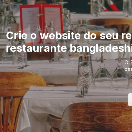
Crie o website do seu r
restaurante bangladeshi
O B
pa