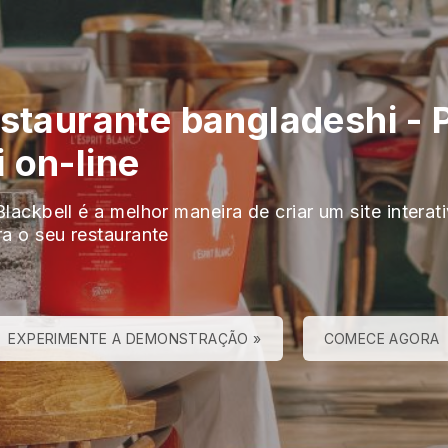
estaurante bangladeshi
-
 on-line
lackbell é a melhor maneira de criar um site interat
ra o seu restaurante
EXPERIMENTE A DEMONSTRAÇÃO »
COMECE AGORA