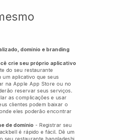
 mesmo
alizado, domínio e branding
cê crie seu próprio aplicativo
te do seu restaurante
 um aplicativo
que seus
ar na Apple App Store ou no
derão reservar seus serviços.
ar as complicações e usar
seus clientes podem baixar o
onde eles poderão encontrar
me de domínio
- Registrar seu
ckbell é rápido e fácil.
Dê um
 ao seu restaurante bangladeshi.