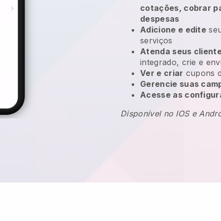
cotações, cobrar 
despesas
Adicione e edite
seu
serviços
Atenda seus client
integrado, crie e en
Ver e criar
cupons d
Gerencie suas camp
Acesse as configur
Disponível no IOS e Andr