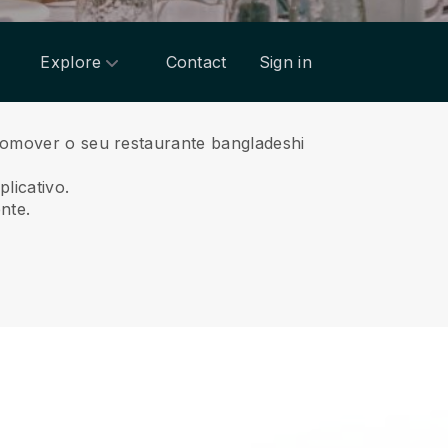
Explore
Contact
Sign in
promover o seu restaurante bangladeshi
licativo.
nte.