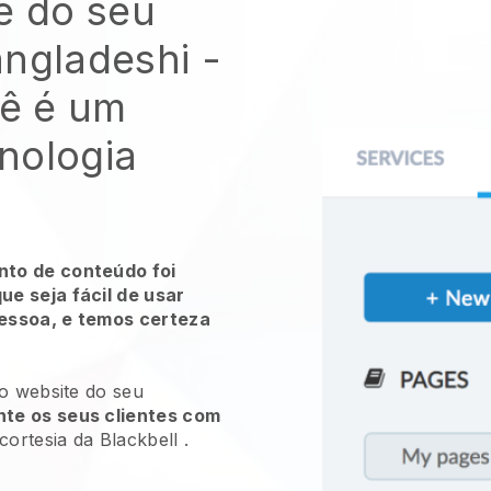
e do seu
angladeshi
-
ê é um
nologia
to de conteúdo foi
e seja fácil de usar
essoa, e temos certeza
 o website do seu
te os seus clientes com
cortesia da
Blackbell
.