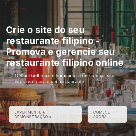
Crie o site do seu
restaurante filipino
-
Promova e gerencie seu
restaurante filipino online
O Blackbell é a melhor maneira de criar um site
interativo para o seu restaurante
EXPERIMENTE A
COMECE
DEMONSTRAÇÃO »
AGORA