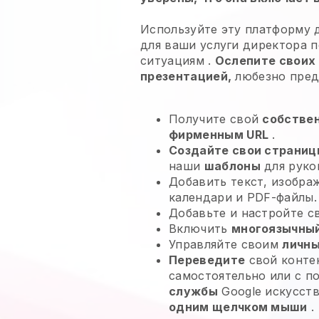
Используйте эту платформу д
для
ваши услуги директора 
ситуациям
.
Ослепите своих
презентацией,
любезно пре
Получите свой
собстве
фирменным URL
.
Создайте свои страниц
наши
шаблоны
для руко
Добавить текст, изобра
календари и PDF-файлы.
Добавьте и настройте 
Включить
многоязычный
Управляйте своим
личны
Переведите
свой контен
самостоятельно или с 
службы
Google искусств
одним щелчком мыши
.