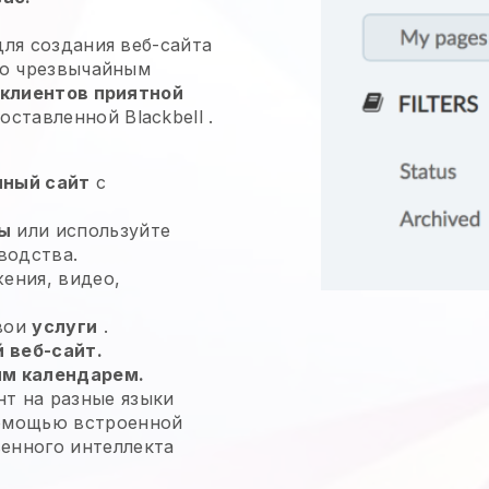
ля создания веб-сайта
по чрезвычайным
 клиентов приятной
доставленной
Blackbell
.
нный сайт
с
ы
или используйте
водства.
жения, видео,
свои
услуги
.
 веб-сайт.
м календарем.
т на разные языки
помощью встроенной
енного интеллекта