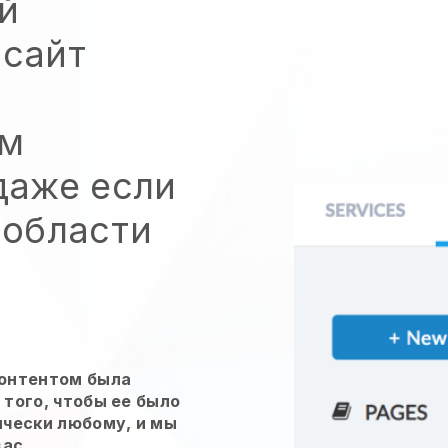
й
 сайт
ым
даже если
 области
контентом была
того, чтобы ее было
ически любому, и мы
вас.