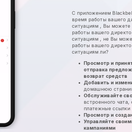
С приложением
Blackbel
время работы вашего д
ситуациям
,
Вы можете 
работы вашего директо
ситуациям
, не
Вы може
работы вашего директо
ситуациям
ли?
Просмотр и принят
отправка предлож
возврат средств
Добавить и измен
домашнюю страниц
Обслуживайте сво
встроенного чата,
платежные ссылки
Просмотр и созда
Управляйте своим
кампаниями