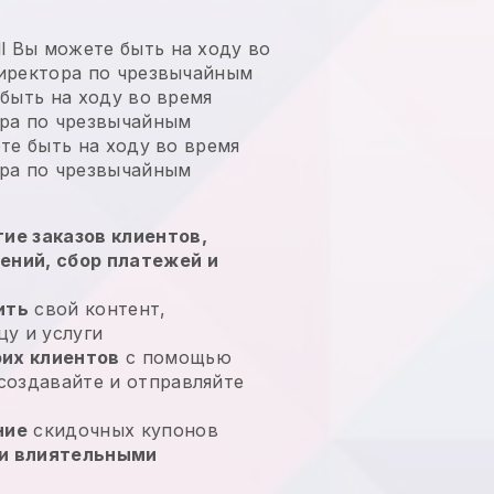
l
Вы можете быть на ходу во
иректора по чрезвычайным
быть на ходу во время
ра по чрезвычайным
те быть на ходу во время
ра по чрезвычайным
ие заказов клиентов,
ений, сбор платежей и
ить
свой контент,
у и услуги
их клиентов
с помощью
 создавайте и отправляйте
ние
скидочных купонов
и влиятельными