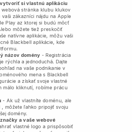
ytvoriť si vlastnú aplikáciu
 webová stránka klubu klukov
 vaši zákazníci nájdu na Apple
e Play az ktorej si budú môcť
Alebo môžete tiež preskočiť
še natívne aplikácie, môžu vaši
becné
Blackbell
aplikácie, kde
atformu.
tný názov domény
- Registrácia
je rýchla a jednoduchá.
Dajte
pohľad na vaše podnikanie v
oménového mena s Blackbell
gurácie a získať svoje vlastné
h málo kliknutí, robíme prácu
u
- Ak už vlastníte doménu, ale
l
, môžete ľahko pripojiť svoju
šej domény.
 značky a vaše webové
hrať vlastné logo a prispôsobiť