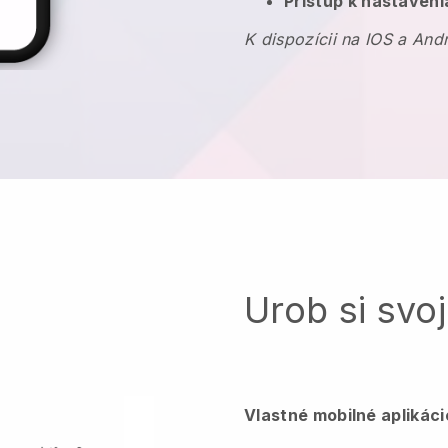
Prístup k nastaveni
K dispozícii na IOS a And
Urob si svoj
Vlastné mobilné aplikác