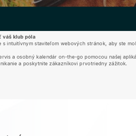
ť váš klub póla
e s intuitívnym staviteľom webových stránok, aby ste mo
servis a osobný kalendár on-the-go pomocou našej apliká
nikanie a poskytnite zákazníkovi prvotriedny zážitok.