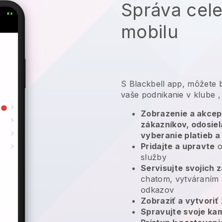
Správa cele
mobilu
S
Blackbell
app,
môžete b
vaše podnikanie v klube
,
Zobrazenie a akcep
zákazníkov, odosie
vyberanie platieb a
Pridajte a upravte
o
služby
Servisujte svojich 
chatom, vytváraním 
odkazov
Zobraziť a vytvoriť
Spravujte svoje k