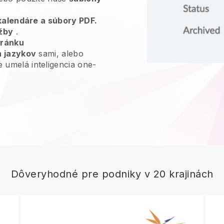
 kalendáre a súbory PDF.
žby
.
tránku
h jazykov
sami, alebo
umelá inteligencia one-
Dôveryhodné pre podniky v 20 krajinách