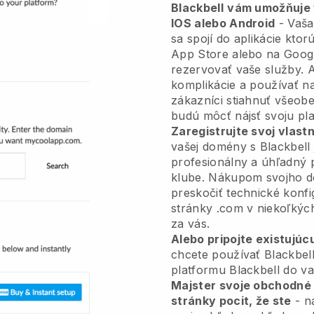
Blackbell
vám umožňuje v
IOS alebo Android
-
Vaša
sa spojí do aplikácie
ktorú
App Store alebo na Googl
rezervovať vaše služby. 
komplikácie a používať na
zákazníci stiahnuť všeo
budú môcť nájsť svoju pl
Zaregistrujte svoj vlas
vašej domény s
Blackbell
profesionálny a úhľadný 
klube.
Nákupom svojho d
preskočiť technické konfi
stránky .com v niekoľkýc
za vás.
Alebo pripojte existujúc
chcete používať
Blackbel
platformu
Blackbell
do va
Majster svoje obchodné
stránky pocit, že ste
- na