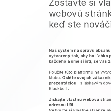
Zostavte si vl
webovú stránk
keď ste nováč
Náš systém na správu obsahu 
vytvorený tak, aby bol ľahko 
každého a sme si istí, že vás 
Použite túto platformu na vytv
klubu.
Oslňte svojich zákazní
prezentáciou
, s láskavým dov
Blackbell
.
Získajte vlastnú webovú strá
adresou URL
.
Vytvorte si vlastné stránky
al