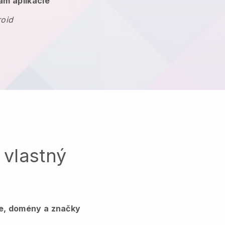
am aplikácie
roid
 vlastný
ie, domény a značky