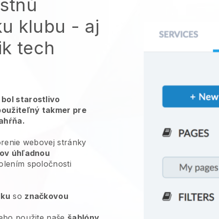
astnú
u klubu
- aj
ik tech
bol starostlivo
použiteľný takmer pre
zahŕňa.
orenie webovej stránky
kov úhľadnou
olením spoločnosti
nku
so
značkovou
ebo použite naše
šablóny