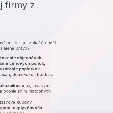
j firmy z
yť on-the-go, zatiaľ čo beží
 šialené právo?
tovanie objednávok
lanie cenových ponúk,
 vrátenie poplatkov
bsah, domovskú stránku a
zákazníkov
integrovaným
a odosielaním platobných
zľavové kupóny
ampane ovplyvňovača