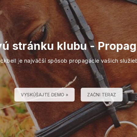
vú stránku klubu
-
Propagu
ackbell je najväčší spôsob propagácie vašich služie
VYSKÚŠAJTE DEMO »
ZAČNI TERAZ