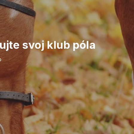
jte svoj klub póla
b