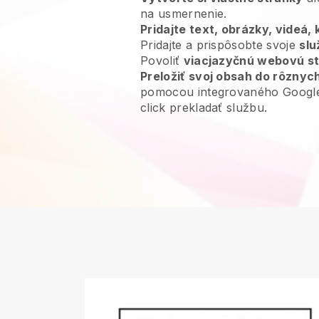
na usmernenie.
Pridajte text, obrázky, videá,
Pridajte a prispôsobte svoje
slu
Povoliť
viacjazyčnú webovú s
Preložiť svoj obsah do rôznyc
pomocou integrovaného Google 
click prekladať službu.