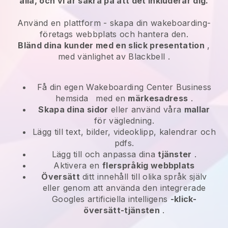
alla, och vi är säkra på att det inkluderar dig.
Använd en plattform -
skapa din wakeboarding-
företags webbplats och hantera den.
Bländ dina kunder med en slick presentation
,
med vänlighet av
Blackbell
.
Få din egen Wakeboarding Center Business
hemsida
med en
märkesadress
.
Skapa dina sidor
eller använd våra
mallar
för vägledning.
Lägg till text, bilder, videoklipp, kalendrar och
pdfs.
Lägg till och anpassa dina
tjänster
.
Aktivera en
flerspråkig webbplats
Översätt
ditt innehåll till olika språk själv
eller genom att använda den integrerade
Googles artificiella intelligens
-klick-
översätt-tjänsten
.