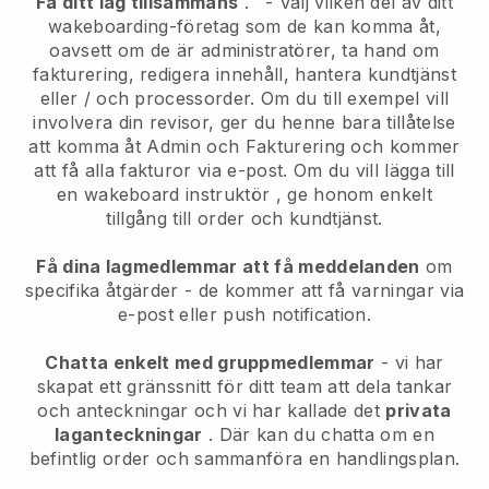
Få ditt lag tillsammans
.
-
Välj vilken del av ditt
wakeboarding-företag som de kan komma åt,
oavsett om de är administratörer,
ta hand om
fakturering, redigera innehåll, hantera kundtjänst
eller / och processorder. Om du till exempel vill
involvera din revisor, ger du henne bara tillåtelse
att komma åt Admin och Fakturering och kommer
att få alla fakturor via e-post.
Om du vill lägga till
en wakeboard instruktör
, ge honom enkelt
tillgång till order och kundtjänst.
Få dina lagmedlemmar att få meddelanden
om
specifika åtgärder - de kommer att få varningar via
e-post eller push notification.
Chatta enkelt med gruppmedlemmar
- vi har
skapat ett gränssnitt för ditt team att dela tankar
och anteckningar och vi har kallade det
privata
laganteckningar
. Där kan du chatta om en
befintlig order och sammanföra en handlingsplan.