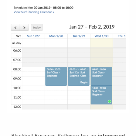
Blackbell
Business Software har en
integrerad